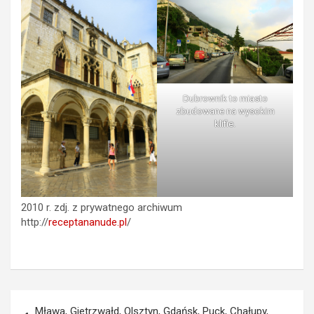
Dubrownik to miasto
zbudowane na wysokim
klifie.
2010 r. zdj. z prywatnego archiwum
http://
receptananude.pl
/
Nawigacja
Mława, Gietrzwałd, Olsztyn, Gdańsk, Puck, Chałupy,