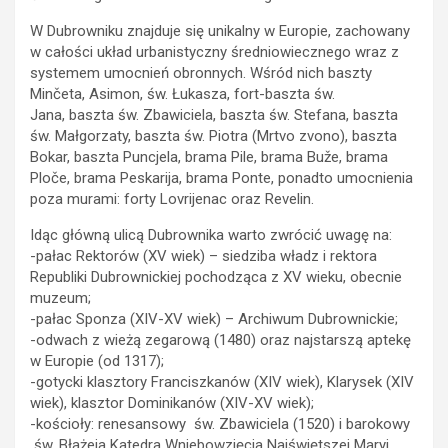
W Dubrowniku znajduje się unikalny w Europie, zachowany
w całości układ urbanistyczny średniowiecznego wraz z
systemem umocnień obronnych. Wśród nich baszty
Minčeta, Asimon, św. Łukasza, fort-baszta św.
Jana, baszta św. Zbawiciela, baszta św. Stefana, baszta
św. Małgorzaty, baszta św. Piotra (Mrtvo zvono), baszta
Bokar, baszta Puncjela, brama Pile, brama Buže, brama
Ploče, brama Peskarija, brama Ponte, ponadto umocnienia
poza murami: forty Lovrijenac oraz Revelin.
Idąc główną ulicą Dubrownika warto zwrócić uwagę na:
-pałac Rektorów (XV wiek) – siedziba władz i rektora
Republiki Dubrownickiej pochodząca z XV wieku, obecnie
muzeum;
-pałac Sponza (XIV-XV wiek) – Archiwum Dubrownickie;
-odwach z wieżą zegarową (1480) oraz najstarszą aptekę
w Europie (od 1317);
-gotycki klasztory Franciszkanów (XIV wiek), Klarysek (XIV
wiek), klasztor Dominikanów (XIV-XV wiek);
-kościoły: renesansowy św. Zbawiciela (1520) i barokowy
św. Błażeja Katedra Wniebowzięcia Najświętszej Maryi