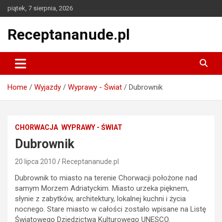
Skip
piątek, 7 sierpnia, 2026
to
content
Receptananude.pl
Home
Wyjazdy
Wyprawy - Świat
Dubrownik
CHORWACJA
WYPRAWY - ŚWIAT
Dubrownik
20 lipca 2010
Receptananude.pl
Dubrownik to miasto na terenie Chorwacji położone nad
samym Morzem Adriatyckim. Miasto urzeka pięknem,
słynie z zabytków, architektury, lokalnej kuchni i życia
nocnego. Stare miasto w całości zostało wpisane na Listę
Światowego Dziedzictwa Kulturowego UNESCO.