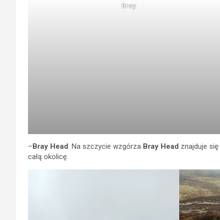
Bray
–
Bray Head
. Na szczycie wzgórza
Bray Head
znajduje si
całą okolicę.