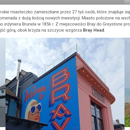
kie miasteczko zamieszkane przez 27 tyś osób, które znajduje się na
romenada z dużą ilością nowych inwestycji. Miasto położone na wsch
inżyniera Brunela w 1856 r. Z miejscowości Bray do Greystone pro
jść górą, obok krzyża na szczycie wzgórza
Bray Head
.