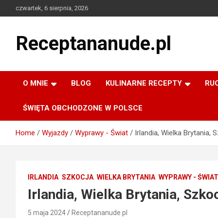
Skip
czwartek, 6 sierpnia, 2026
to
content
Receptananude.pl
O MNIE
BLOG
KULINARNE RECEPTY
RU
ŚWIĘTA OBCHODZONE W POLSCE
Home
Wyjazdy
Wyprawy - Świat
Irlandia, Wielka Brytania, 
IRLANDIA
SZKOCJA
WIELKA BRYTANIA
WYPRAWY - ŚWIA
Irlandia, Wielka Brytania, Szko
5 maja 2024
Receptananude.pl