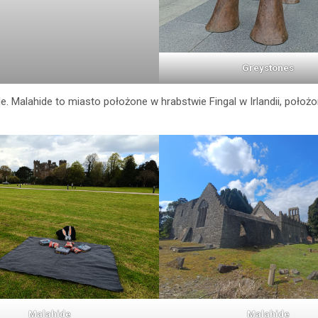
Greystones
. Malahide to miasto położone w hrabstwie Fingal w Irlandii, położo
Malahide
Malahide