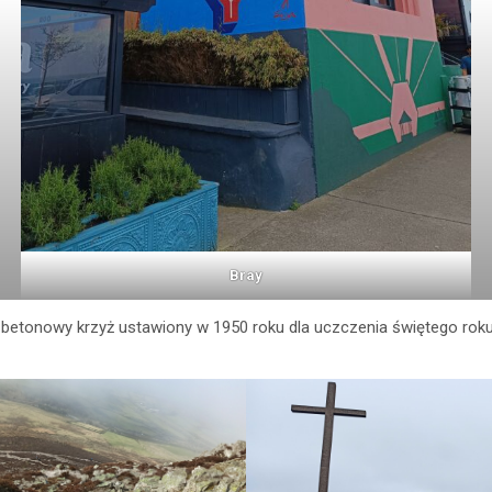
Bray
ę betonowy krzyż ustawiony w 1950 roku dla uczczenia świętego rok