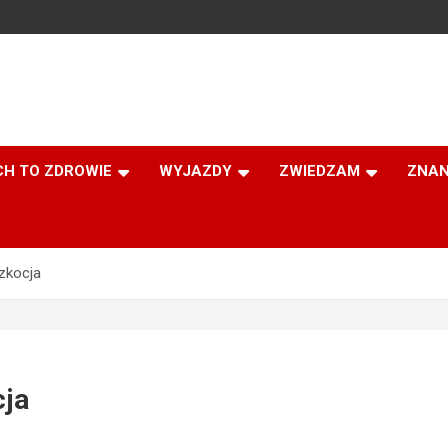
CH TO ZDROWIE
WYJAZDY
ZWIEDZAM
ZNAN
Szkocja
T
cja