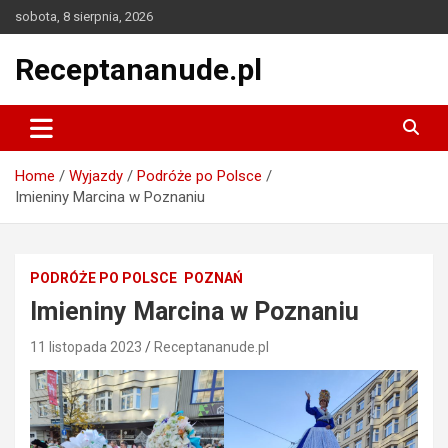
Skip
sobota, 8 sierpnia, 2026
to
content
Receptananude.pl
Home
Wyjazdy
Podróże po Polsce
Imieniny Marcina w Poznaniu
PODRÓŻE PO POLSCE
POZNAŃ
Imieniny Marcina w Poznaniu
11 listopada 2023
Receptananude.pl