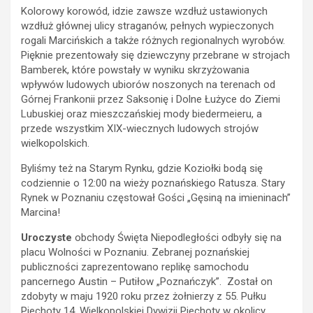
Kolorowy korowód, idzie zawsze wzdłuż ustawionych
wzdłuż głównej ulicy straganów, pełnych wypieczonych
rogali Marcińskich a także różnych regionalnych wyrobów.
Pięknie prezentowały się dziewczyny przebrane w strojach
Bamberek, które powstały w wyniku skrzyżowania
wpływów ludowych ubiorów noszonych na terenach od
Górnej Frankonii przez Saksonię i Dolne Łużyce do Ziemi
Lubuskiej oraz mieszczańskiej mody biedermeieru, a
przede wszystkim XIX-wiecznych ludowych strojów
wielkopolskich.
Byliśmy też na Starym Rynku, gdzie Koziołki bodą się
codziennie o 12:00 na wieży poznańskiego Ratusza. Stary
Rynek w Poznaniu częstował Gości „Gęsiną na imieninach”
Marcina!
Uroczyste
obchody Święta Niepodległości odbyły się na
placu Wolności w Poznaniu. Zebranej poznańskiej
publiczności zaprezentowano replikę samochodu
pancernego Austin – Putiłow „Poznańczyk”. Został on
zdobyty w maju 1920 roku przez żołnierzy z 55. Pułku
Piechoty 14. Wielkopolskiej Dywizji Piechoty w okolicy