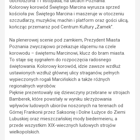
obchodzona 11 listopada, na ulicach Poznania.
Kolorowy korowód Świętego Marcina wyrusza sprzed
kościoła pw. Świętego Marcina i maszeruje w otoczeniu
szczudlarzy, muzyków, machin i platform oraz gości ulicą,
kończąc przemarsz pod Centrum Kultury „Zamek”.
Na plenerowej scenie pod zamkiem, Prezydent Miasta
Poznania zwyczajowo przekazuje idącemu na czele
korowodu – świętemu Marcinowi, klucz do bram miasta.
To staje się sygnałem do rozpoczęcia radosnego
świętowania. Kolorowy korowód, idzie zawsze wzdłuż
ustawionych wzdłuż głównej ulicy straganów, pełnych
wypieczonych rogali Marcińskich a także różnych
regionalnych wyrobów.
Pięknie prezentowały się dziewczyny przebrane w strojach
Bamberek, które powstały w wyniku skrzyżowania
wpływów ludowych ubiorów noszonych na terenach od
Górnej Frankonii przez Saksonię i Dolne Łużyce do Ziemi
Lubuskiej oraz mieszczańskiej mody biedermeieru, a
przede wszystkim XIX-wiecznych ludowych strojów
wielkopolskich.