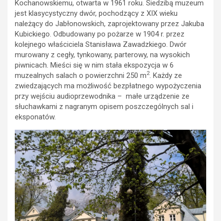
Kochanowskiemu, otwarta w 1961 roku. Siedzibą muzeum
jest klasycystyczny dwór, pochodzący z XIX wieku
należący do Jabłonowskich, zaprojektowany przez Jakuba
Kubickiego. Odbudowany po pożarze w 1904 r. przez
kolejnego właściciela Stanisława Zawadzkiego. Dwór
murowany z cegły, tynkowany, parterowy, na wysokich
piwnicach. Mieści się w nim stała ekspozycja w 6
2
muzealnych salach o powierzchni 250 m
. Każdy ze
zwiedzających ma możliwość bezpłatnego wypożyczenia
przy wejściu audioprzewodnika – małe urządzenie ze
słuchawkami z nagranym opisem poszczególnych sal i
eksponatów.