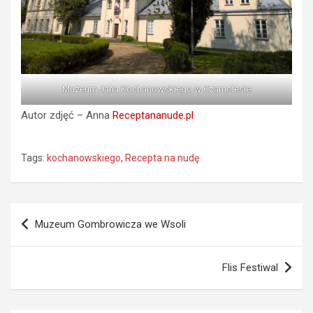
Muzeum Jana Kochanowskiego w Czarnolesie
Autor zdjęć – Anna
Receptananude.pl
Tags:
kochanowskiego
,
Recepta na nudę
Nawigacja
Muzeum Gombrowicza we Wsoli
wpisu
Flis Festiwal