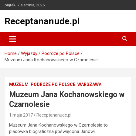
Skip
piątek, 7 sierpnia, 2026
to
content
Receptananude.pl
Home
Wyjazdy
Podróże po Polsce
Muzeum Jana Kochanowskiego w Czarnolesie
MUZEUM
PODRÓŻE PO POLSCE
WARSZAWA
Muzeum Jana Kochanowskiego w
Czarnolesie
1 maja 2017
Receptananude.pl
Muzeum Jana Kochanowskiego w Czarnolesie to
placówka biograficzna poświęcona Janowi