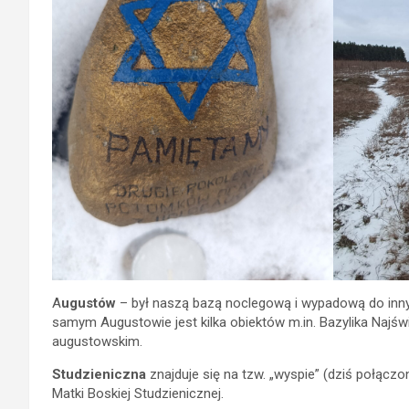
A
ugustów
– był naszą bazą noclegową i wypadową do inny
samym Augustowie jest kilka obiektów m.in. Bazylika Najś
augustowskim.
Studzieniczna
znajduje się na tzw. „wyspie” (dziś połącz
Matki Boskiej Studzienicznej.