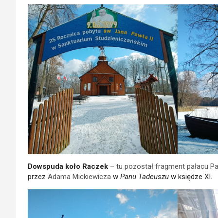
Dowspuda koło Raczek
– tu pozostał fragment pałacu Pa
przez
Adama Mickiewicza
w
Panu Tadeuszu
w księdze XI.