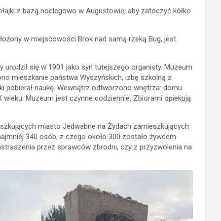
ołajki z bazą noclegowo w Augustowie, aby zatoczyć kółko
łożony w miejscowości Brok nad samą rzeką Bug, jest
y urodził się w 1901 jako syn tutejszego organisty. Muzeum
no mieszkanie państwa Wyszyńskich, izbę szkolną z
ński pobierał naukę. Wewnątrz odtworzono wnętrza: domu
wieku. Muzeum jest czynne codziennie. Zbiorami opiekują
szkujących miasto Jedwabne na Żydach zamieszkujących
 co najmniej 340 osób, z czego około 300 zostało żywcem
zastraszenia przez sprawców zbrodni, czy z przyzwolenia na