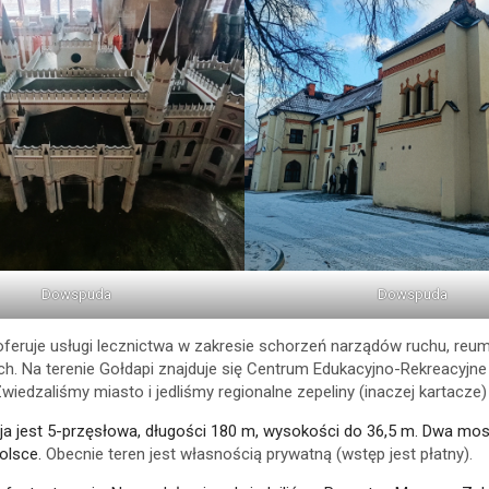
Dowspuda
Dowspuda
feruje usługi lecznictwa w zakresie schorzeń narządów ruchu, reu
h. Na terenie Gołdapi znajduje się Centrum Edukacyjno-Rekreacyj
iedzaliśmy miasto i jedliśmy regionalne zepeliny (inaczej kartacze)
 jest 5-przęsłowa, długości 180 m, wysokości do 36,5 m. Dwa mosty s
Polsce.
Obecnie teren jest własnością prywatną (wstęp jest płatny).