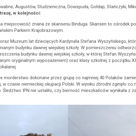
wabne, Augustów, Studzieniczna, Dowspuda, Gołdap, Stańczyki, Mik
rasę, w kolejności:
tka miejscowość znana ze
skansenu Binduga. Skansen to ośrodek po
użańskim Parkiem Krajobrazowym.
i oraz Muzeum lat dziecięcych Kardynała Stefana Wyszyńskiego, któr
ianym budynku dawnej wiejskiej szkoły. W pomieszczeniu odtworzo
eszczenia budynku dawnej wiejskiej szkoły, w której Stefan Wyszy
ym oryginalnym wyposażeniem) oraz klasy szkolnej z początku XX 
okalanej.
 morderstwo dokonane przez grupę co najmniej 40 Polaków zamie
kiej, w czasie niemieckiej okupacji Polski. W wyniku zbrodni zginęło
. Śledztwo IPN nie ustaliło, czy bierność mieszkańców wynikała z 