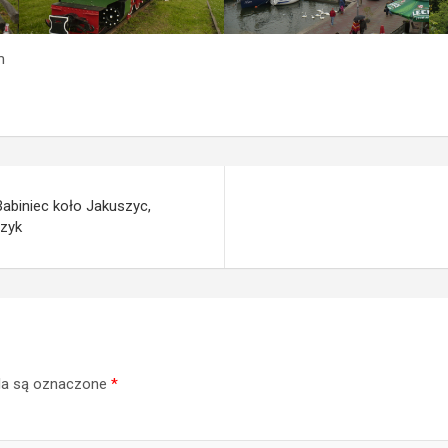
m
Babiniec koło Jakuszyc,
czyk
a są oznaczone
*