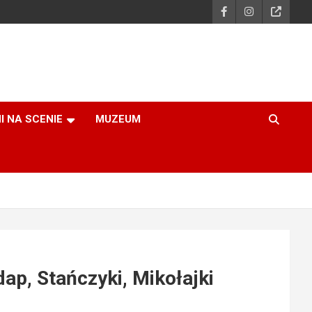
I NA SCENIE
MUZEUM
ap, Stańczyki, Mikołajki