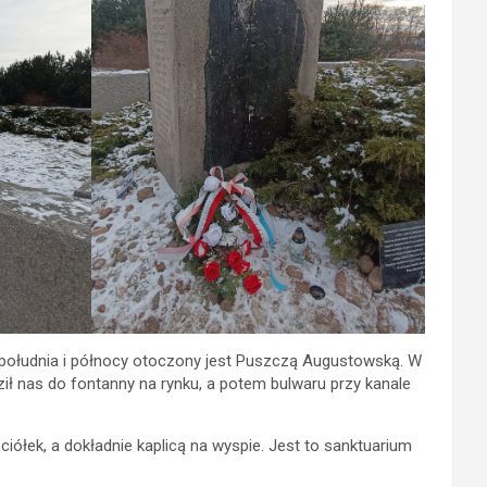
południa i północy otoczony jest Puszczą Augustowską. W
ł nas do fontanny na rynku, a potem bulwaru przy kanale
iółek, a dokładnie kaplicą na wyspie. Jest to sanktuarium