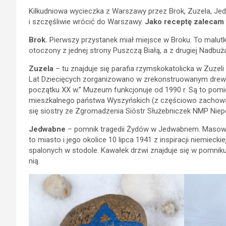
Kilkudniowa wycieczka z Warszawy przez Brok, Zuzela, Jed
i szczęśliwie wrócić do Warszawy.
Jako receptę zalecam t
Brok.
Pierwszy przystanek miał miejsce w Broku. To malu
otoczony z jednej strony Puszczą Białą, a z drugiej Nadb
Zuzela
– tu znajduje się parafia rzymskokatolicka w Zuzel
Lat Dziecięcych zorganizowano w zrekonstruowanym drewn
początku XX w.” Muzeum funkcjonuje od 1990 r. Są to pomi
mieszkalnego państwa Wyszyńskich (z częściowo zachowan
się siostry ze Zgromadzenia Sióstr Służebniczek NMP Niep
Jedwabne
– pomnik tragedii Żydów w Jedwabnem. Masowe
to miasto i jego okolice 10 lipca 1941 z inspiracji niemiec
spalonych w stodole. Kawałek drzwi znajduje się w pomniku
nią
.