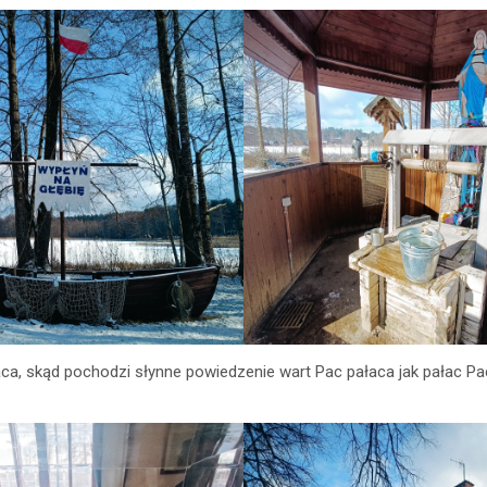
ca, skąd pochodzi słynne powiedzenie wart Pac pałaca jak pałac P