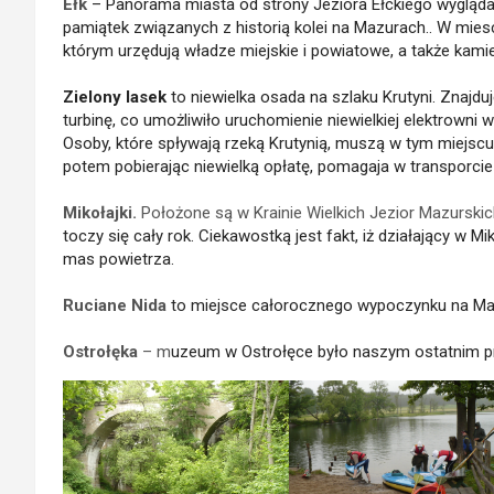
Ełk
– Panorama miasta od strony Jeziora Ełckiego wygląda
pamiątek związanych z historią kolei na Mazurach.. W mies
którym urzędują władze miejskie i powiatowe, a także kamie
Zielony lasek
to niewielka osada na szlaku Krutyni. Znaj
turbinę, co umożliwiło uruchomienie niewielkiej elektrowni
Osoby, które spływają rzeką Krutynią, muszą w tym miejscu 
potem pobierając niewielką opłatę, pomagaja w transporcie
Mikołajki.
Położone są w Krainie Wielkich Jezior Mazurski
toczy się cały rok. Ciekawostką jest fakt, iż działający w 
mas powietrza.
Ruciane Nida
to miejsce całorocznego wypoczynku na Mazu
Ostrołęka
– m
uzeum w Ostrołęce było naszym ostatnim 