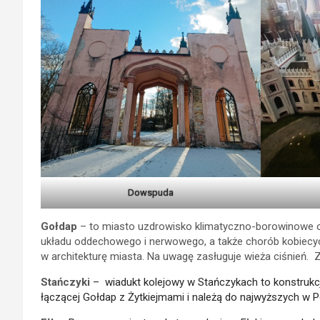
Dowspuda
Gołdap
– to miasto uzdrowisko klimatyczno-borowinowe o
układu oddechowego i nerwowego, a także chorób kobiecyc
w architekturę miasta. Na uwagę zasługuje wieża ciśnień. Zw
Stańczyki
– wiadukt kolejowy w Stańczykach to konstrukcja
łączącej Gołdap z Żytkiejmami i należą do najwyższych w 