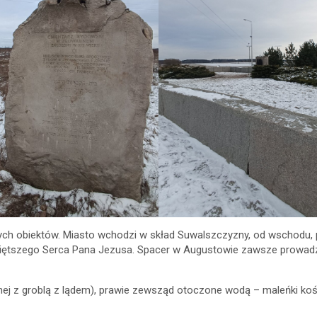
ch obiektów. Miasto wchodzi w skład Suwalszczyzny, od wschodu, 
więtszego Serca Pana Jezusa. Spacer w Augustowie zawsze prowadzi
onej z groblą z lądem), prawie zewsząd otoczone wodą – maleńki kośc