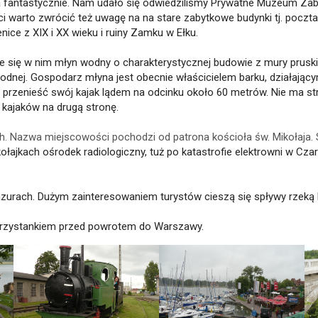
 fantastycznie. Nam udało się odwiedziliśmy Prywatne Muzeum Zaby
ci warto zwrócić też uwagę na na stare zabytkowe budynki tj. poczt
nice z XIX i XX wieku i ruiny Zamku w Ełku.
duje się w nim młyn wodny o charakterystycznej budowie z mury pru
 wodnej. Gospodarz młyna jest obecnie właścicielem barku, działający
przenieść swój kajak lądem na odcinku około 60 metrów. Nie ma stre
 kajaków na drugą stronę.
ch. Nazwa miejscowości pochodzi od patrona kościoła św. Mikołaja.
Mikołajkach ośrodek radiologiczny, tuż po katastrofie elektrowni w C
rach. Dużym zainteresowaniem turystów cieszą się spływy rzeką Kr
przystankiem przed powrotem do Warszawy.