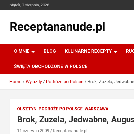
Skip
piątek, 7 sierpnia, 2026
to
content
Receptananude.pl
O MNIE
BLOG
KULINARNE RECEPTY
RU
ŚWIĘTA OBCHODZONE W POLSCE
Home
Wyjazdy
Podróże po Polsce
Brok, Zuzela, Jedwabne
OLSZTYN
PODRÓŻE PO POLSCE
WARSZAWA
Brok, Zuzela, Jedwabne, Augus
11 czerwca 2009
Receptananude.pl