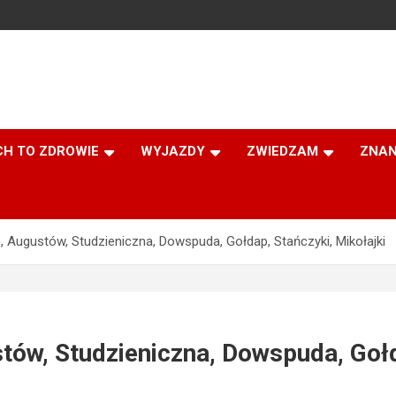
CH TO ZDROWIE
WYJAZDY
ZWIEDZAM
ZNAN
, Augustów, Studzieniczna, Dowspuda, Gołdap, Stańczyki, Mikołajki
tów, Studzieniczna, Dowspuda, Gołd