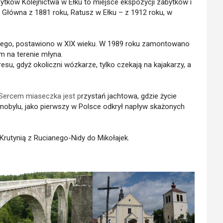
tków Kolejnictwa w Ełku to miejsce ekspozycji zabytków i
a Główna z 1881 roku, Ratusz w Ełku – z 1912 roku, w
skiego, postawiono w XIX wieku. W 1989 roku zamontowano
m na terenie młyna.
su, gdyż okoliczni wózkarze, tylko czekają na kajakarzy, a
 Sercem miaseczka jest p
rzystań jachtowa, gdzie życie
zarnobylu, jako pierwszy w Polsce odkrył napływ skażonych
utynią z Rucianego-Nidy do Mikołajek.