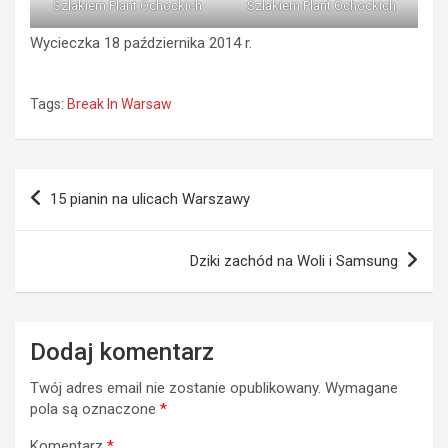
Szlakiem Plant Ochockich
Szlakiem Plant Ochockich
Wycieczka 18 października 2014 r.
Tags:
Break In Warsaw
Nawigacja
15 pianin na ulicach Warszawy
wpisu
Dziki zachód na Woli i Samsung
Dodaj komentarz
Twój adres email nie zostanie opublikowany.
Wymagane
pola są oznaczone
*
Komentarz
*