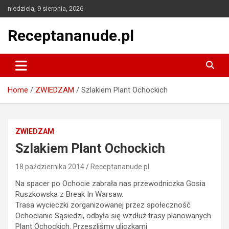
Skip
niedziela, 9 sierpnia, 2026
to
content
Receptananude.pl
Home
ZWIEDZAM
Szlakiem Plant Ochockich
ZWIEDZAM
Szlakiem Plant Ochockich
18 października 2014
Receptananude.pl
Na spacer po Ochocie zabrała nas przewodniczka Gosia
Ruszkowska z Break In Warsaw.
Trasa wycieczki zorganizowanej przez społeczność
Ochocianie Sąsiedzi, odbyła się wzdłuż trasy planowanych
Plant Ochockich. Przeszliśmy uliczkami