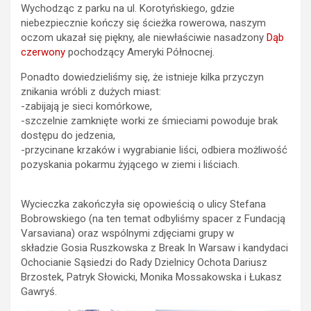
Wychodząc z parku na ul. Korotyńskiego, gdzie
niebezpiecznie kończy się ścieżka rowerowa, naszym
oczom ukazał się piękny, ale niewłaściwie nasadzony
Dąb
czerwony
pochodzący Ameryki Północnej.
Ponadto dowiedzieliśmy się, że istnieje kilka przyczyn
znikania wróbli z dużych miast:
-zabijają je sieci komórkowe,
-szczelnie zamknięte worki ze śmieciami powoduje brak
dostępu do jedzenia,
-przycinane krzaków i wygrabianie liści, odbiera możliwość
pozyskania pokarmu żyjącego w ziemi i liściach.
Wycieczka zakończyła się opowieścią o ulicy Stefana
Bobrowskiego (na ten temat odbyliśmy spacer z Fundacją
Varsaviana) oraz wspólnymi zdjęciami grupy w
składzie Gosia Ruszkowska z Break In Warsaw i kandydaci
Ochocianie Sąsiedzi do Rady Dzielnicy Ochota Dariusz
Brzostek, Patryk Słowicki, Monika Mossakowska i Łukasz
Gawryś.