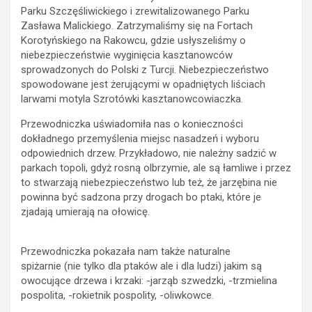
Parku Szczęśliwickiego i zrewitalizowanego Parku
Zasława Malickiego. Zatrzymaliśmy się na Fortach
Korotyńskiego na Rakowcu, gdzie usłyszeliśmy o
niebezpieczeństwie wyginięcia kasztanowców
sprowadzonych do Polski z Turcji. Niebezpieczeństwo
spowodowane jest żerującymi w opadniętych liściach
larwami motyla Szrotówki kasztanowcowiaczka.
Przewodniczka uświadomiła nas o konieczności
dokładnego przemyślenia miejsc nasadzeń i wyboru
odpowiednich drzew. Przykładowo, nie należny sadzić w
parkach topoli, gdyż rosną olbrzymie, ale są łamliwe i przez
to stwarzają niebezpieczeństwo lub też, że jarzębina nie
powinna być sadzona przy drogach bo ptaki, które je
zjadają umierają na ołowicę.
Przewodniczka pokazała nam także naturalne
spiżarnie (nie tylko dla ptaków ale i dla ludzi) jakim są
owocujące drzewa i krzaki: -jarząb szwedzki, -trzmielina
pospolita, -rokietnik pospolity, -oliwkowce.