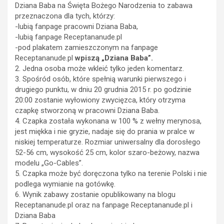
Dziana Baba na Święta Bożego Narodzenia to zabawa
przeznaczona dla tych, którzy:
-lubią fanpage pracowni Dziana Baba,
-lubią fanpage Receptananude.pl
-pod plakatem zamieszczonym na fanpage
Receptananude.pl
wpiszą „Dziana Baba”.
2. Jedna osoba może wkleić tylko jeden komentarz.
3. Spośród osób, które spełnią warunki pierwszego i
drugiego punktu, w dniu 20 grudnia 2015 r. po godzinie
20:00 zostanie wyłowiony zwycięzca, który otrzyma
czapkę stworzoną w pracowni Dziana Baba.
4. Czapka została wykonana w 100 % z wełny merynosa,
jest miękka i nie gryzie, nadaje się do prania w pralce w
niskiej temperaturze. Rozmiar
uniwersalny dla dorosłego
52-56 cm, wysokość 25 cm, kolor szaro-beżowy, nazwa
modelu „Go-Cables”.
5. Czapka może być doręczona tylko na terenie Polski i nie
podlega wymianie na gotówkę.
6. Wynik zabawy zostanie opublikowany na blogu
Receptananude.pl oraz na fanpage Receptananude.pl i
Dziana Baba