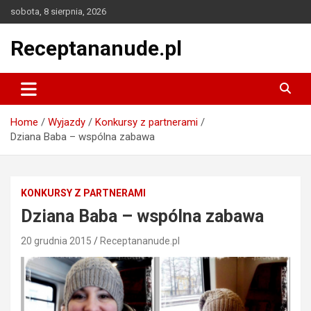
Skip
sobota, 8 sierpnia, 2026
to
content
Receptananude.pl
Home
Wyjazdy
Konkursy z partnerami
Dziana Baba – wspólna zabawa
KONKURSY Z PARTNERAMI
Dziana Baba – wspólna zabawa
20 grudnia 2015
Receptananude.pl