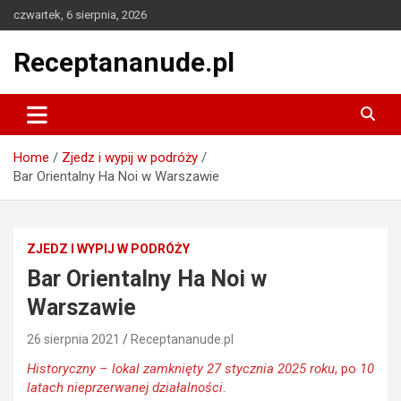
Skip
czwartek, 6 sierpnia, 2026
to
content
Receptananude.pl
Home
Zjedz i wypij w podróży
Bar Orientalny Ha Noi w Warszawie
ZJEDZ I WYPIJ W PODRÓŻY
Bar Orientalny Ha Noi w
Warszawie
26 sierpnia 2021
Receptananude.pl
Historyczny – lokal zamknięty 27 stycznia 2025 roku
, po
10
latach nieprzerwanej działalności
.