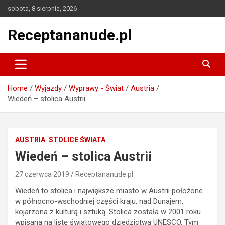
Skip
sobota, 8 sierpnia, 2026
to
content
Receptananude.pl
Home
Wyjazdy
Wyprawy - Świat
Austria
Wiedeń – stolica Austrii
AUSTRIA
STOLICE ŚWIATA
Wiedeń – stolica Austrii
27 czerwca 2019
Receptananude.pl
Wiedeń to stolica i największe miasto w Austrii położone
w północno-wschodniej części kraju, nad Dunajem,
kojarzona z kulturą i sztuką. Stolica została w 2001 roku
wpisana na listę światowego dziedzictwa UNESCO. Tym