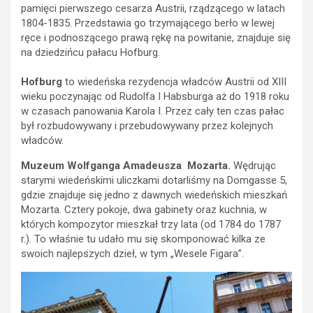
pamięci pierwszego cesarza Austrii, rządzącego w latach
1804-1835. Przedstawia go trzymającego berło w lewej
ręce i podnoszącego prawą rękę na powitanie, znajduje się
na dziedzińcu pałacu Hofburg.
Hofburg
to wiedeńska rezydencja władców Austrii od XIII
wieku poczynając od Rudolfa I Habsburga aż do 1918 roku
w czasach panowania Karola I. Przez cały ten czas pałac
był rozbudowywany i przebudowywany przez kolejnych
władców.
Muzeum Wolfganga Amadeusza Mozarta.
Wędrując
starymi wiedeńskimi uliczkami dotarliśmy na Domgasse 5,
gdzie znajduje się jedno z dawnych wiedeńskich mieszkań
Mozarta. Cztery pokoje, dwa gabinety oraz kuchnia, w
których kompozytor mieszkał trzy lata (od 1784 do 1787
r.). To właśnie tu udało mu się skomponować kilka ze
swoich najlepszych dzieł, w tym „Wesele Figara”.