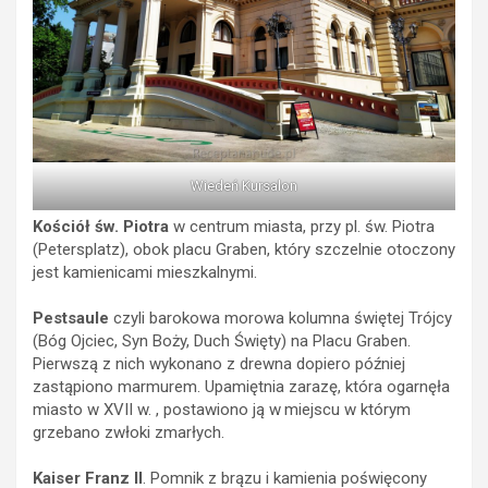
Wiedeń Kursalon
Kościół św. Piotra
w centrum miasta, przy pl. św. Piotra
(Petersplatz), obok placu Graben, który szczelnie otoczony
jest kamienicami mieszkalnymi.
Pestsaule
czyli barokowa morowa kolumna świętej Trójcy
(Bóg Ojciec, Syn Boży, Duch Święty) na Placu Graben.
Pierwszą z nich wykonano z drewna dopiero później
zastąpiono marmurem. Upamiętnia zarazę, która ogarnęła
miasto w XVII w. , postawiono ją w
miejscu w którym
grzebano zwłoki zmarłych.
Kaiser Franz II
. Pomnik z brązu i kamienia poświęcony