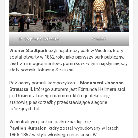
St. Stephen’s Cathedral
Wiedeń
Wiener Stadtpark
czyli najstarszy park w Wiedniu, który
został otwarty w 1862 roku jako pierwszy park publiczny.
Jest w nim ogromna ilość pomników, w tym najsłynniejszy
złoty pomnik Johanna Straussa.
Pozłacany pomnik kompozytora –
Monument Johanna
Straussa II
, którego autorem jest Edmunda Hellmera stoi
pod łukiem z białego marmuru, którego dekorację
stanowią płaskorzeźby przedstawiające alegorie
tańczących fal.
W centralnym punkcie parku znajduje się
Pawilon Kursalon
, który został wybudowany w latach
1865-1867 w stylu włoskiego renesansu. W