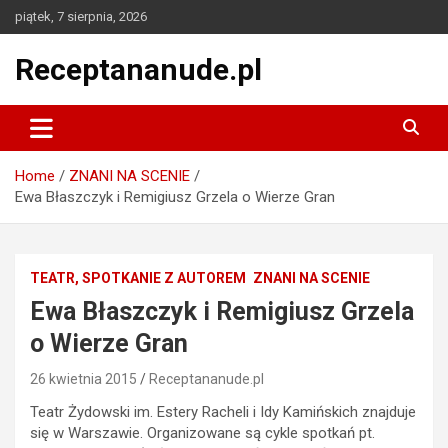
Skip
piątek, 7 sierpnia, 2026
to
content
Receptananude.pl
Home
ZNANI NA SCENIE
Ewa Błaszczyk i Remigiusz Grzela o Wierze Gran
TEATR, SPOTKANIE Z AUTOREM
ZNANI NA SCENIE
Ewa Błaszczyk i Remigiusz Grzela
o Wierze Gran
26 kwietnia 2015
Receptananude.pl
Teatr Żydowski im. Estery Racheli i Idy Kamińskich znajduje
się w Warszawie. Organizowane są cykle spotkań pt.