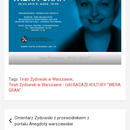
Teatr Żydowski „WIERA GRAN”
Tags:
Teatr Żydowski w Warszawie
,
Teatr Żydowski w Warszawie - cykl BAGAŻE KULTURY "WIERA
GRAN"
Nawigacja
Cmentarz Żydowski z przewodnikiem z
wpisu
portalu Anegdoty warszawskie