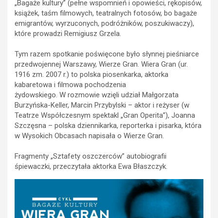
„Bagaże kultury” (pełne wspomnień i opowieści, rękopisów,
książek, taśm filmowych, teatralnych fotosów, bo bagaże
emigrantów, wyrzuconych, podróżników, poszukiwaczy),
które prowadzi Remigiusz Grzela.
Tym razem spotkanie poświęcone było słynnej pieśniarce
przedwojennej Warszawy, Wierze Gran. Wiera Gran (ur.
1916 zm. 2007 r.) to polska piosenkarka, aktorka
kabaretowa i filmowa pochodzenia
żydowskiego. W rozmowie wzięli udział Małgorzata
Burzyńska-Keller, Marcin Przybylski – aktor i reżyser (w
Teatrze Współczesnym spektakl „Gran Operita”), Joanna
Szczęsna – polska dziennikarka, reporterka i pisarka, która
w Wysokich Obcasach napisała o Wierze Gran.
Fragmenty „Sztafety oszczerców” autobiografii
śpiewaczki, przeczytała aktorka Ewa Błaszczyk.