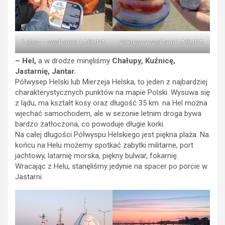
Łebcz – wędzarnia LAGUNA
Zakupy w wędzarni LAGUNA
– Hel,
a w drodze minęliśmy
Chałupy, Kuźnicę,
Jastarnię, Jantar.
Półwysep Helski lub Mierzeja Helska, to jeden z najbardziej
charakterystycznych punktów na mapie Polski. Wysuwa się
z lądu, ma kształt kosy oraz długość 35 km. na Hel można
wjechać samochodem, ale w sezonie letnim droga bywa
bardzo zatłoczona, co powoduje długie korki.
Na całej długości Półwyspu Helskiego jest piękna plaża. Na
końcu na Helu możemy spotkać zabytki militarne, port
jachtowy, latarnię morska, piękny bulwar, fokarnię.
Wracając z Helu, stanęliśmy jedynie na spacer po porcie w
Jastarni.