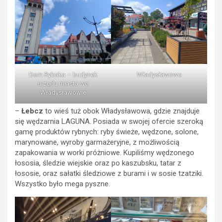
Dom Rybaka – budynek
Władysławowo
urzędu miasta we
Władysławowie
–
Łebcz
to wieś tuż obok Władysławowa, gdzie znajduje
się wędzarnia LAGUNA. Posiada w swojej ofercie szeroką
gamę produktów rybnych: ryby świeże, wędzone, solone,
marynowane, wyroby garmażeryjne, z możliwością
zapakowania w worki próżniowe. Kupiliśmy wędzonego
łososia, śledzie wiejskie oraz po kaszubsku, tatar z
łososie, oraz sałatki śledziowe z burami i w sosie tzatziki.
Wszystko było mega pyszne.