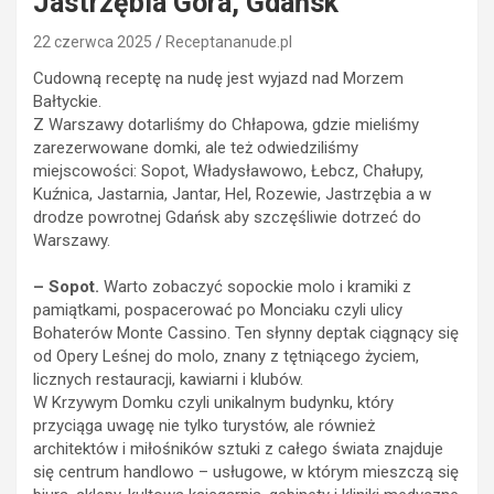
Jastrzębia Góra, Gdańsk
22 czerwca 2025
Receptananude.pl
Cudowną receptę na nudę jest wyjazd nad Morzem
Bałtyckie.
Z Warszawy dotarliśmy do Chłapowa, gdzie mieliśmy
zarezerwowane domki, ale też odwiedziliśmy
miejscowości: Sopot, Władysławowo, Łebcz, Chałupy,
Kuźnica, Jastarnia, Jantar, Hel, Rozewie, Jastrzębia a w
drodze powrotnej Gdańsk aby szczęśliwie dotrzeć do
Warszawy.
– Sopot.
Warto zobaczyć sopockie molo i kramiki z
pamiątkami, pospacerować po Monciaku czyli ulicy
Bohaterów Monte Cassino. Ten słynny deptak ciągnący się
od Opery Leśnej do molo, znany z tętniącego życiem,
licznych restauracji, kawiarni i klubów.
W Krzywym Domku czyli unikalnym budynku, który
przyciąga uwagę nie tylko turystów, ale również
architektów i miłośników sztuki z całego świata znajduje
się centrum handlowo – usługowe, w którym mieszczą się