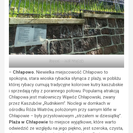
Sopot – Miś Wojtek
–
Chłapowo.
Niewielka miejscowość Chłapowo to
spokojna, stara wioska rybacka słynąca z plaży, w pobliżu
której rybacy cumują tradycyjne kolorowe kutry kaszubskie
i sprzedają ryby z porannego połowu. Popularną atrakcją
Chłapowa jest malowniczy Wąwóz Chłapowski, zwany
przez Kaszubów „Rudnikiem”. Noclegi w domkach w
ośrodku Róża Wiatrów, położonym przy samym klifie w
Chłapowie – były przysłowiowym „strzałem w dziesiątkę”.
Plaża w Chłapowie
to miejsce wyjątkowe, które warto
odwiedzić ze względu na jego piękno, jest szeroka, czysta,