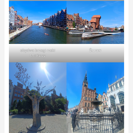
obydwa brzegi rzeki
Żuraw
Motławy