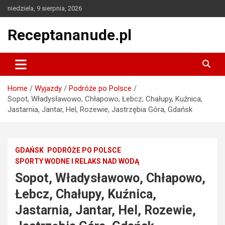
Skip
niedziela, 9 sierpnia, 2026
to
content
Receptananude.pl
Home
Wyjazdy
Podróże po Polsce
Sopot, Władysławowo, Chłapowo, Łebcz, Chałupy, Kuźnica,
Jastarnia, Jantar, Hel, Rozewie, Jastrzębia Góra, Gdańsk
GDAŃSK
PODRÓŻE PO POLSCE
SPORTY WODNE I RELAKS NAD WODĄ
Sopot, Władysławowo, Chłapowo,
Łebcz, Chałupy, Kuźnica,
Jastarnia, Jantar, Hel, Rozewie,