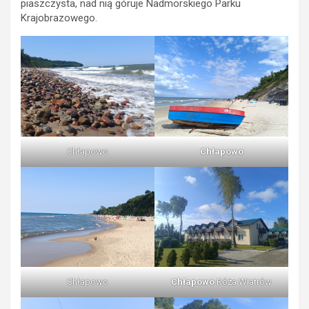
piaszczysta, nad nią góruje Nadmorskiego Parku
Krajobrazowego.
Chłapowo
Chłapowo
Chłapowo
Chłapowo
Róża Wiatrów