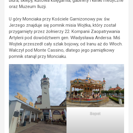
biura, sklepy, kultowa księgarnia, gabinety i kliniki medyczne
oraz Muzeum Iluzji.
U góry Monciaka przy Kościele Garnizonowy pw. św.
Jerzego znajduje się pomnik misia Wojtka, który został
przygarnięty przez żołnierzy 22. Kompanii Zaopatrywania
Artylerii pod dowództwem gen. Władysława Andersa. Miś
Wojtek przeszedł cały szlak bojowy, od Iranu aż do Włoch.
Walczył pod Monte Cassino, dlatego jego pamiątkowy
pomnik stanął przy Monciaku.
Sopot