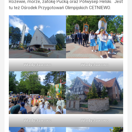
Rozewie, morze, zatokę Pucką oraz Półwysep Helski. Jest
tu też Ośrodek Przygotowań Olimpijskich CETNIEWO.
Władysławowo
Władysławowo
Władysławowo
Władysławowo