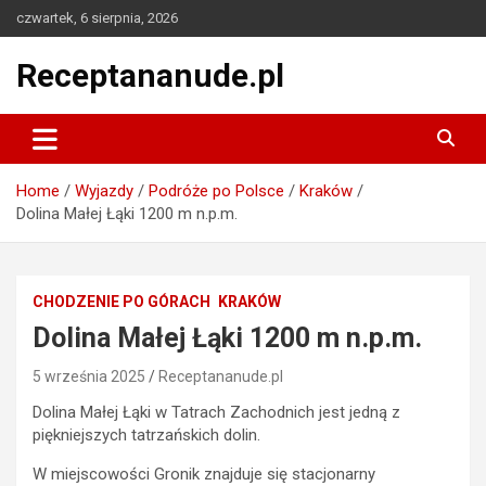
Skip
czwartek, 6 sierpnia, 2026
to
content
Receptananude.pl
Home
Wyjazdy
Podróże po Polsce
Kraków
Dolina Małej Łąki 1200 m n.p.m.
CHODZENIE PO GÓRACH
KRAKÓW
Dolina Małej Łąki 1200 m n.p.m.
5 września 2025
Receptananude.pl
Dolina Małej Łąki w Tatrach Zachodnich jest jedną z
piękniejszych tatrzańskich dolin.
W miejscowości Gronik znajduje się stacjonarny