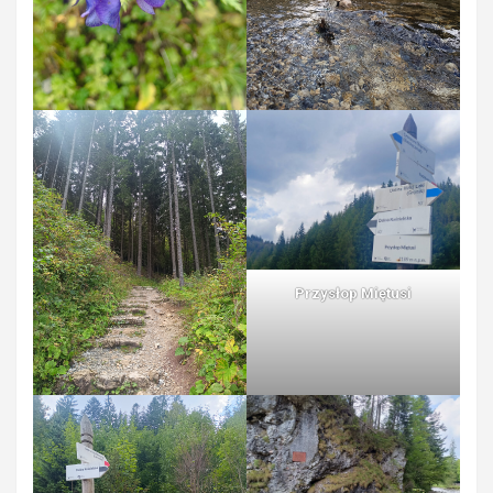
Przysłop Miętusi