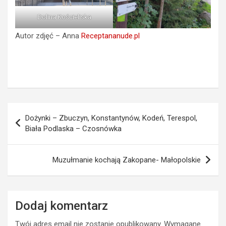
Dolina Kościeliska
Autor zdjęć – Anna
Receptananude.pl
Nawigacja
Dożynki – Zbuczyn, Konstantynów, Kodeń, Terespol,
wpisu
Biała Podlaska – Czosnówka
Muzułmanie kochają Zakopane- Małopolskie
Dodaj komentarz
Twój adres email nie zostanie opublikowany.
Wymagane