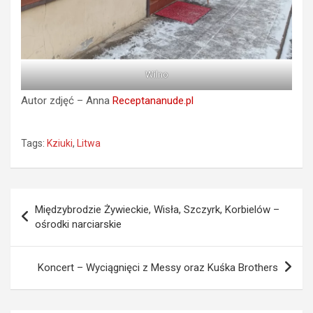
Wilno
Autor zdjęć – Anna
Receptananude.pl
Tags:
Kziuki
,
Litwa
Nawigacja
Międzybrodzie Żywieckie, Wisła, Szczyrk, Korbielów –
wpisu
ośrodki narciarskie
Koncert – Wyciągnięci z Messy oraz Kuśka Brothers