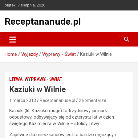
Skip
piątek, 7 sierpnia, 2026
to
content
Receptananude.pl
Home
Wyjazdy
Wyprawy - Świat
Kaziuki w Wilnie
LITWA
WYPRAWY - ŚWIAT
Kaziuki w Wilnie
1 marca 2013
Receptananude.pl
2 komentarze
Kaziuki (lit. Kaziuko mugė) to trzydniowy jarmark
odpustowy, odbywający się od czterystu lat w dzień
świętego Kazimierza w Wilnie – stolicy Litwy.
Zapewne dla mieszkańców jest to bardzo męczący i