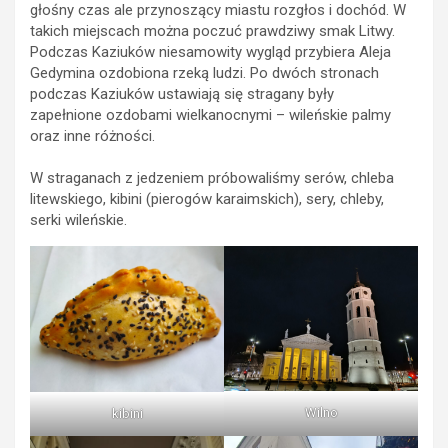
głośny czas ale przynoszący miastu rozgłos i dochód. W
takich miejscach można poczuć prawdziwy smak Litwy.
Podczas Kaziuków niesamowity wygląd przybiera Aleja
Gedymina ozdobiona rzeką ludzi. Po dwóch stronach
podczas Kaziuków ustawiają się stragany były
zapełnione ozdobami wielkanocnymi – wileńskie palmy
oraz inne różności.
W straganach z jedzeniem próbowaliśmy serów, chleba
litewskiego, kibini (pierogów karaimskich), sery, chleby,
serki wileńskie.
Wilno
kibini