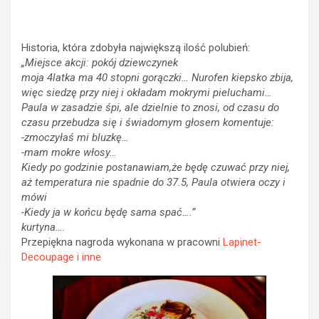
Historia, która zdobyła największą ilość polubień:
„Miejsce akcji: pokój dziewczynek
moja 4latka ma 40 stopni gorączki… Nurofen kiepsko zbija,
więc siedzę przy niej i okładam mokrymi pieluchami…
Paula w zasadzie śpi, ale dzielnie to znosi, od czasu do
czasu przebudza się i świadomym głosem komentuje:
-zmoczyłaś mi bluzkę…
-mam mokre włosy…
Kiedy po godzinie postanawiam,że będę czuwać przy niej,
aż temperatura nie spadnie do 37.5, Paula otwiera oczy i
mówi
-Kiedy ja w końcu będę sama spać….”
kurtyna….
Przepiękna nagroda wykonana w pracowni
Lapinet-
Decoupage i inne