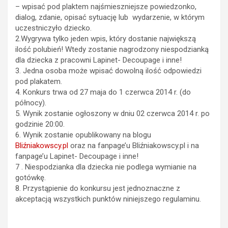
– wpisać pod plaktem najśmieszniejsze powiedzonko,
dialog, zdanie, opisać sytuację lub wydarzenie, w którym
uczestniczyło dziecko.
2.Wygrywa tylko jeden wpis, który dostanie największą
ilość polubień! Wtedy zostanie nagrodzony niespodzianką
dla dziecka z pracowni Lapinet- Decoupage i inne!
3. Jedna osoba może wpisać dowolną ilość odpowiedzi
pod plakatem.
4. Konkurs trwa od 27 maja do 1 czerwca 2014 r. (do
północy).
5. Wynik zostanie ogłoszony w dniu 02 czerwca 2014 r. po
godzinie 20:00.
6. Wynik zostanie opublikowany na blogu
Bliźniakowscy.pl
oraz na fanpage’u Bliźniakowscy.pl i na
fanpage’u Lapinet- Decoupage i inne!
7 . Niespodzianka dla dziecka nie podlega wymianie na
gotówkę.
8. Przystąpienie do konkursu jest jednoznaczne z
akceptacją wszystkich punktów niniejszego regulaminu.