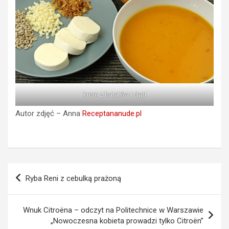
krem z batatów i dyni
Autor zdjęć – Anna
Receptananude.pl
Nawigacja
Ryba Reni z cebulką prażoną
wpisu
Wnuk Citroëna – odczyt na Politechnice w Warszawie
„Nowoczesna kobieta prowadzi tylko Citroën”