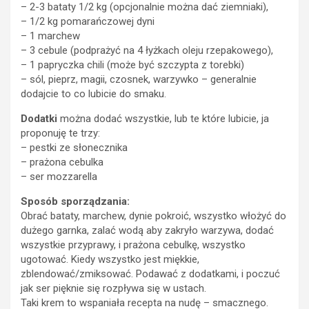
– 2-3 bataty 1/2 kg (opcjonalnie można dać ziemniaki),
– 1/2 kg pomarańczowej dyni
– 1 marchew
– 3 cebule (podprażyć na 4 łyżkach oleju rzepakowego),
– 1 papryczka chili (może być szczypta z torebki)
– sól, pieprz, magii, czosnek, warzywko – generalnie
dodajcie to co lubicie do smaku.
Dodatki
można dodać wszystkie, lub te które lubicie, ja
proponuję te trzy:
– pestki ze słonecznika
– prażona cebulka
– ser mozzarella
Sposób sporządzania:
Obrać bataty, marchew, dynie pokroić, wszystko włożyć do
dużego garnka, zalać wodą aby zakryło warzywa, dodać
wszystkie przyprawy, i prażona cebulkę, wszystko
ugotować. Kiedy wszystko jest miękkie,
zblendować/zmiksować. Podawać z dodatkami, i poczuć
jak ser pięknie się rozpływa się w ustach.
Taki krem to wspaniała recepta na nudę – smacznego.