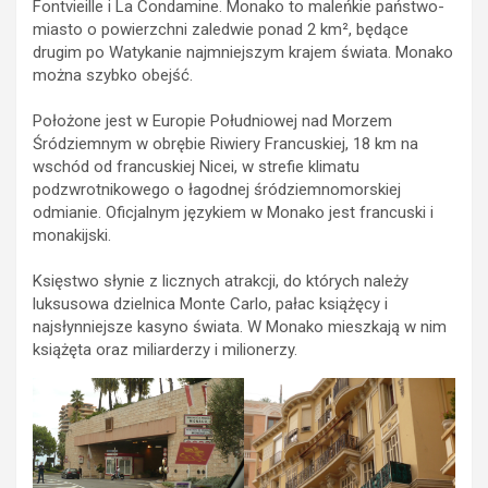
Fontvieille i La Condamine. Monako to maleńkie państwo-
miasto o powierzchni zaledwie ponad 2 km², będące
drugim po Watykanie najmniejszym krajem świata. Monako
można szybko obejść.
Położone jest w Europie Południowej nad Morzem
Śródziemnym w obrębie Riwiery Francuskiej, 18 km na
wschód od francuskiej Nicei, w strefie klimatu
podzwrotnikowego o łagodnej śródziemnomorskiej
odmianie. Oficjalnym językiem w Monako jest francuski i
monakijski.
Księstwo słynie z licznych atrakcji, do których należy
luksusowa dzielnica Monte Carlo, pałac książęcy i
najsłynniejsze kasyno świata. W Monako mieszkają w nim
książęta oraz miliarderzy i milionerzy.