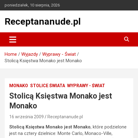
Skip
poniedziałek, 10 sierpnia, 2026
to
content
Receptananude.pl
Home
Wyjazdy
Wyprawy - Świat
Stolicą Księstwa Monako jest Monako
MONAKO
STOLICE ŚWIATA
WYPRAWY - ŚWIAT
Stolicą Księstwa Monako jest
Monako
16 września 2009
Receptananude.pl
Stolicą Księstwa Monako jest Monako
, które podzielone
jest na cztery dzielnice: Monte Carlo, Monaco-Ville,