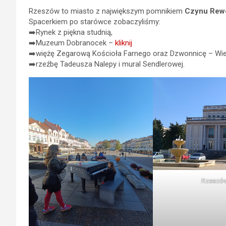
Rzeszów to miasto z największym pomnikiem
Czynu Rew
Spacerkiem po starówce zobaczyliśmy:
➡️Rynek z piękna studnią,
➡️Muzeum Dobranocek –
kliknij
➡️więżę Zegarową Kościoła Farnego oraz Dzwonnicę – Wie
➡️rzeźbę Tadeusza Nalepy i mural Sendlerowej.
Rzeszó