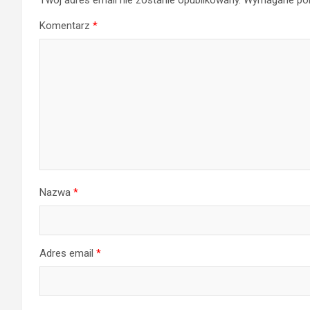
Twój adres email nie zostanie opublikowany.
Wymagane pol
Komentarz
*
Nazwa
*
Adres email
*