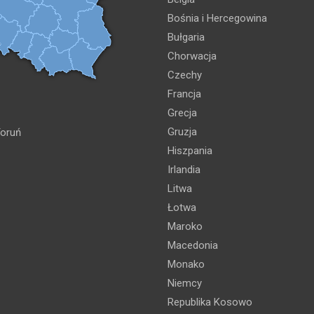
Bośnia i Hercegowina
Bułgaria
Chorwacja
Czechy
Francja
Grecja
Gruzja
oruń
Hiszpania
Irlandia
Litwa
Łotwa
Maroko
Macedonia
Monako
Niemcy
Republika Kosowo