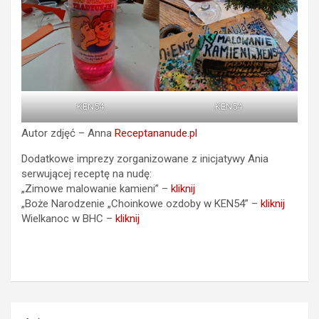
KEN54
KEN54
Autor zdjęć – Anna
Receptananude.pl
Dodatkowe imprezy zorganizowane z inicjatywy Ania
serwującej receptę na nudę:
„Zimowe malowanie kamieni” –
kliknij
„Boże Narodzenie „Choinkowe ozdoby w KEN54” –
kliknij
Wielkanoc w BHC –
kliknij
Nawigacja