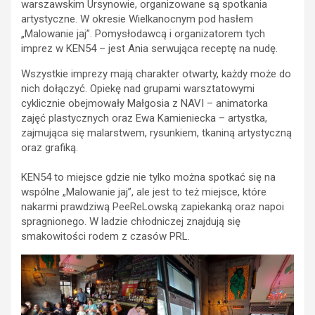
warszawskim Ursynowie, organizowane są spotkania
artystyczne. W okresie Wielkanocnym pod hasłem
„Malowanie jaj”. Pomysłodawcą i organizatorem tych
imprez w KEN54 – jest Ania serwująca receptę na nudę.
Wszystkie imprezy mają charakter otwarty, każdy może do
nich dołączyć. Opiekę nad grupami warsztatowymi
cyklicznie obejmowały Małgosia z NAVI – animatorka
zajęć plastycznych oraz Ewa Kamieniecka – artystka,
zajmująca się malarstwem, rysunkiem, tkaniną artystyczną
oraz grafiką.
KEN54 to miejsce gdzie nie tylko można spotkać się na
wspólne „Malowanie jaj”, ale jest to też miejsce, które
nakarmi prawdziwą PeeReLowską zapiekanką oraz napoi
spragnionego. W ladzie chłodniczej znajdują się
smakowitości rodem z czasów PRL.