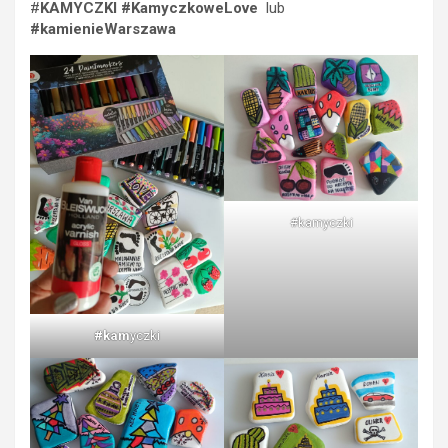
#
KAMYCZKI #KamyczkoweLove
lub
#kamienieWarszawa
#kamyczki
#kam
yczki