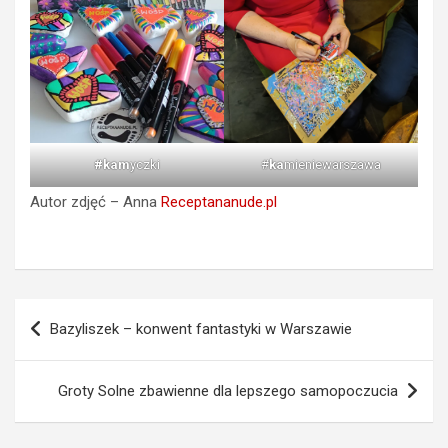
#kam
yczki
#
ka
mieniewarszawa
Autor zdjęć – Anna
Receptananude.pl
Nawigacja
Bazyliszek – konwent fantastyki w Warszawie
wpisu
Groty Solne zbawienne dla lepszego samopoczucia