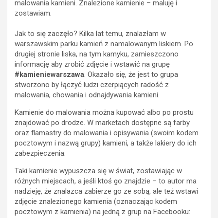
malowania kamieni. Znalezione kamienie – maluję i
zostawiam.
Jak to się zaczęło? Kilka lat temu, znalazłam w
warszawskim parku kamień z namalowanym liskiem. Po
drugiej stronie liska, na tym kamyku, zamieszczono
informację aby zrobić zdjęcie i wstawić na grupę
#kamieniewarszawa
. Okazało się, że jest to grupa
stworzono by łączyć ludzi czerpiących radość z
malowania, chowania i odnajdywania kamieni.
Kamienie do malowania można kupować albo po prostu
znajdować po drodze. W marketach dostępne są farby
oraz flamastry do malowania i opisywania (swoim kodem
pocztowym i nazwą grupy) kamieni, a także lakiery do ich
zabezpieczenia.
Taki kamienie wypuszcza się w świat, zostawiając w
różnych miejscach, a jeśli ktoś go znajdzie – to autor ma
nadzieję, że znalazca zabierze go ze sobą, ale też wstawi
zdjęcie znalezionego kamienia (oznaczając kodem
pocztowym z kamienia) na jedną z grup na Facebooku: