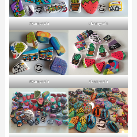
#
kam
yczki
#
kam
yczki
#
kam
yczki
#kamyczki