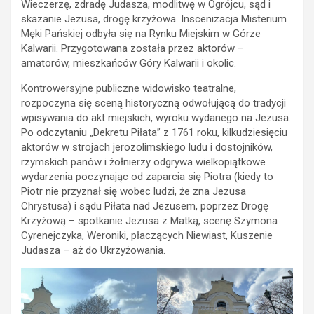
Wieczerzę, zdradę Judasza, modlitwę w Ogrójcu, sąd i
skazanie Jezusa, drogę krzyżowa. Inscenizacja Misterium
Męki Pańskiej odbyła się na Rynku Miejskim w Górze
Kalwarii. Przygotowana została przez aktorów –
amatorów, mieszkańców Góry Kalwarii i okolic.
Kontrowersyjne publiczne widowisko teatralne,
rozpoczyna się sceną historyczną odwołującą do tradycji
wpisywania do akt miejskich, wyroku wydanego na Jezusa.
Po odczytaniu „Dekretu Piłata” z 1761 roku, kilkudziesięciu
aktorów w strojach jerozolimskiego ludu i dostojników,
rzymskich panów i żołnierzy odgrywa wielkopiątkowe
wydarzenia poczynając od zaparcia się Piotra (kiedy to
Piotr nie przyznał się wobec ludzi, że zna Jezusa
Chrystusa) i sądu Piłata nad Jezusem, poprzez Drogę
Krzyżową – spotkanie Jezusa z Matką, scenę Szymona
Cyrenejczyka, Weroniki, płaczących Niewiast, Kuszenie
Judasza – aż do Ukrzyżowania.