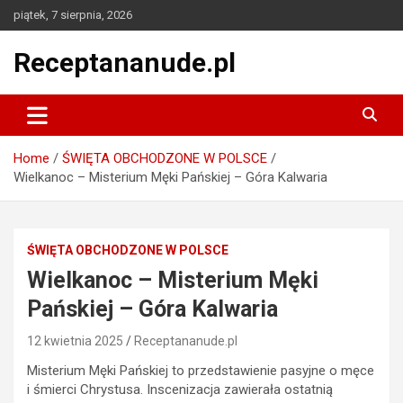
Skip
piątek, 7 sierpnia, 2026
to
content
Receptananude.pl
Home
ŚWIĘTA OBCHODZONE W POLSCE
Wielkanoc – Misterium Męki Pańskiej – Góra Kalwaria
ŚWIĘTA OBCHODZONE W POLSCE
Wielkanoc – Misterium Męki
Pańskiej – Góra Kalwaria
12 kwietnia 2025
Receptananude.pl
Misterium Męki Pańskiej to przedstawienie pasyjne o męce
i śmierci Chrystusa. Inscenizacja
zawierała ostatnią