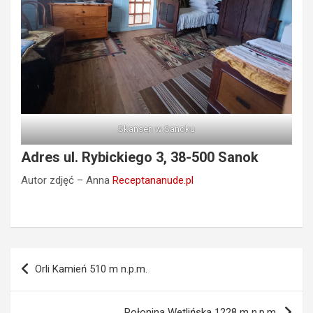
Skansen w Sanoku
Adres ul. Rybickiego 3, 38-500 Sanok
Autor zdjęć – Anna
Receptananude.pl
Nawigacja
Orli Kamień 510 m n.p.m.
wpisu
Połonina Wetlińska 1228 m n.p.m.