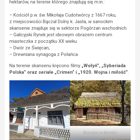
hektarów, na terenie którego znajdują się m.in.:
– Kościół p.w. św. Mikołaja Cudotwórcy z 1667 roku,
z miejscowości Bączal Dolny k. Jasła, w sanockim
skansenie znajduje się w sektorze Pogórzan wschodnich.
– Galicyjski Rynek jest ideowym obrazem centrum
miasteczka z początku XX wieku
– Dwór ze Święcan,
– Drewniana synagoga z Połańca.
Na terenie skansenu kręcono filmy
„Wołyń”, „Syberiada
Polska” oraz seriale „Crimen” i „1920.
Wojna i miłość”
.
Skansen w Sanoku