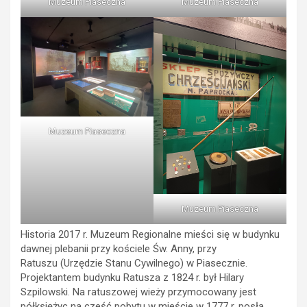
Muzeum Piaseczna
Muzeum Piaseczna
Muzeum Piaseczna
Muzeum Piaseczna
Historia 2017 r. Muzeum Regionalne mieści się w budynku
dawnej plebanii przy kościele Św. Anny, przy
Ratuszu (Urzędzie Stanu Cywilnego) w Piasecznie.
Projektantem budynku Ratusza z
1824 r. był Hilary
Szpilowski. Na ratuszowej wieży przymocowany jest
półksiężyc na cześć pobytu w mieście w 1777 r. posła