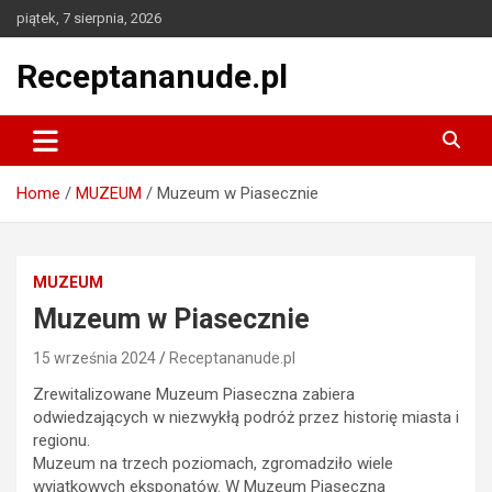
Skip
piątek, 7 sierpnia, 2026
to
content
Receptananude.pl
Home
MUZEUM
Muzeum w Piasecznie
MUZEUM
Muzeum w Piasecznie
15 września 2024
Receptananude.pl
Zrewitalizowane Muzeum Piaseczna zabiera
odwiedzających w niezwykłą podróż przez historię miasta i
regionu.
Muzeum na trzech poziomach, zgromadziło wiele
wyjątkowych eksponatów. W Muzeum Piaseczna