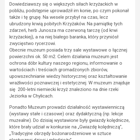
Dowiedziawszy się o większych siłach krzyżackich w
pobliżu, podstępnie uprowadził im konie, po czym pokonał
także i tę grupę. Na wesele przybył na czas, lecz
ubrudzony krwią pobitych Krzyżaków. Na pamiątkę tych
zdarzeń, herb Junosza ma czerwoną tarczę (od krwi
krzyżackiej), a na niej białego baranka, który przyniósł
zwycięstwo rycerzowi.
Obecnie muzeum posiada trzy sale wystawowe o łącznej
powierzchni ok. 50 m2. Celem działania muzeum jest
ochrona dóbr kultury naszego regionu, informowanie o
wartościach i treściach gromadzonych zbiorów,
upowszechnianie wiedzy historycznej oraz kształtowanie
wrażliwości poznawczej i estetycznej. W muzeum znajduje
się 200-letni niemiecki krzyż znaleziono na dnie rzeki
Jeziorka w Chylicach.
Ponadto Muzeum prowadzi działalność wystawienniczą
(wystawy stałe i czasowe) oraz dydaktyczną (np. lekcje
muzealne). Do dzisiaj wystawione były gwiazdy kolędnicze,
które brały udział w konkursie na „Gwiazdę kolędniczą”,
„Tradycyjne obrzędy bożonarodzeniowe w sztuce