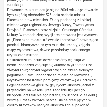
tureckiego.
Powstanie muzeum datuje się na 2004 rok. Jego otwarcie
było częścią obchodów 575-lecia nadania miastu
Piaseczno praw miejskich. Zbiory pochodzą z kolekcji:
miejscowego regionalisty Jerzego Duszy, Towarzystwa
Przyjaciół Piaseczna oraz Miejsko-Gminnego Ośrodka
Kultury. W ramach ekspozycji prezentowana jest wystawa
pt. „Piaseczno miasto królewskie i narodowe” zawierająca
pamiątki historyczne, w tym m.in. dokumenty, zdjęcia,
mapy, wydawnictwa, dawne przedmioty codziennego
użytku oraz militaria.
Od kustoszki muzeum dowiedzieliśmy się skąd w
herbie Piaseczna znajduje się Junosz czyli baranek ze
złotymi zakręconymi rogami stąpa po trzech zielonych
pagórkach. Otóż… Piaseczno to miasto na Mazowszu,
usytuowane na trakcie pomiędzy Warszawą a Czerskiem.
Legenda herbowa głosi, że gdy rycerz Junosza jechał z
przyjaciółmi na wesele ujrzał radośnie figlującego
nieopodal orszaku białego barana, co uchodziło za dobrą
wróżbę. Orszak wkrótce natknął się na grasujących w
okolicy Krzyżaków, których Junosza zdołał pokonać.