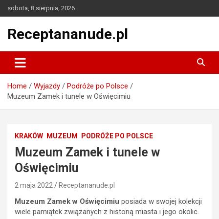
Skip
sobota, 8 sierpnia, 2026
to
content
Receptananude.pl
Home
Wyjazdy
Podróże po Polsce
Muzeum Zamek i tunele w Oświęcimiu
KRAKÓW
MUZEUM
PODRÓŻE PO POLSCE
Muzeum Zamek i tunele w
Oświęcimiu
2 maja 2022
Receptananude.pl
Muzeum Zamek w Oświęcimiu
posiada w swojej kolekcji
wiele pamiątek związanych z historią miasta i jego okolic.