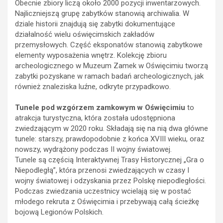
Obecnie zbiory liczą około 2000 pozycji inwentarzowych.
Najliczniejszą grupę zabytków stanowią archiwalia. W
dziale historii znajdują się zabytki dokumentujące
działalność wielu oświęcimskich zakładów
przemysłowych. Część eksponatów stanowią zabytkowe
elementy wyposażenia wnętrz. Kolekcję zbioru
archeologicznego w Muzeum Zamek w Oświęcimiu tworzą
zabytki pozyskane w ramach badań archeologicznych, jak
również znaleziska luźne, odkryte przypadkowo.
Tunele pod wzgórzem zamkowym w Oświęcimiu
to
atrakcja turystyczna, która została udostępniona
zwiedzającym w 2020 roku. Składają się na nią dwa główne
tunele: starszy, prawdopodobnie z końca XVIII wieku, oraz
nowszy, wydrążony podczas II wojny światowej.
Tunele są częścią Interaktywnej Trasy Historycznej „Gra o
Niepodległą”, która przenosi zwiedzających w czasy I
wojny światowej i odzyskania przez Polskę niepodległości.
Podczas zwiedzania uczestnicy wcielają się w postać
młodego rekruta z Oświęcimia i przebywają całą ścieżkę
bojową Legionów Polskich.