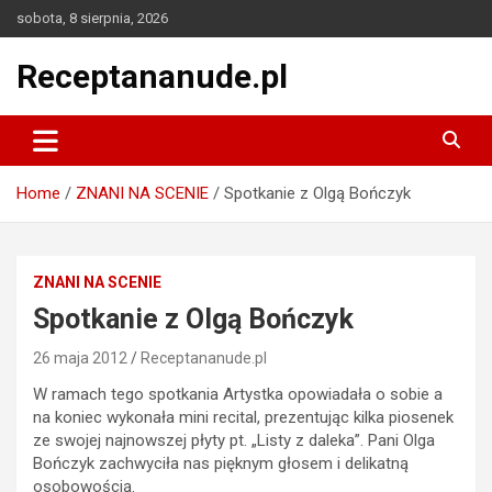
Skip
sobota, 8 sierpnia, 2026
to
content
Receptananude.pl
Home
ZNANI NA SCENIE
Spotkanie z Olgą Bończyk
ZNANI NA SCENIE
Spotkanie z Olgą Bończyk
26 maja 2012
Receptananude.pl
W ramach tego spotkania Artystka opowiadała o sobie a
na koniec wykonała mini recital, prezentując kilka piosenek
ze swojej najnowszej płyty pt. „Listy z daleka”. Pani Olga
Bończyk zachwyciła nas pięknym głosem i delikatną
osobowością.