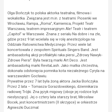
Olga Bończyk to polska aktorka teatralna, filmowa i
wokalistka. Związana jest m.in. z teatrami: Piosenki we
Wrocławiu; Rampa, „Roma”, Kamienica, Projekt Teatr
Warszawa, teatrem impresaryjnym Ale! Teatr i teatrem
„Capitol” w Warszawie. Znana z serialu Na dobre i na złe,
gdzie przez 9 lat wcielała się w rolę anestezjologa na
Oddziale Ratownictwa Medycznego. Przez wiele lat
koncertowała z zespołem Spirituals Singers Band. Jest
ambasadorką akcji profilaktyki raka piersi „Zdrowy Nawyk-
Zdrowe Piersi”. Była twarzą marki Art Deco. Jest
ambasadorką marki RevitaLash. Jako matka chrzestna,
dokonała odsłonięcia pomnika kota niezależnego Cyryla na
warszawskim Gocławiu.
Prywatnie przez 7 lat była żoną aktora Jacka Bończyka.
Przez 2 lata – Tomasza Gorazdowskiego, dziennikarza
radiowej Trójki. Zna język migowy (oboje jej rodzice byli
niesłyszący). Jej o cztery lata starszy brat, Mirosław
Bocek, jest koncertmistrzem (II skrzypce) w orkiestrze
Agnieszki Duczmal.