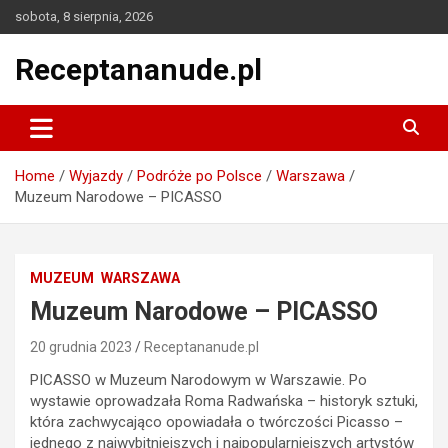
Skip
sobota, 8 sierpnia, 2026
to
content
Receptananude.pl
Home
Wyjazdy
Podróże po Polsce
Warszawa
Muzeum Narodowe – PICASSO
MUZEUM
WARSZAWA
Muzeum Narodowe – PICASSO
20 grudnia 2023
Receptananude.pl
PICASSO w Muzeum Narodowym w Warszawie. Po
wystawie oprowadzała Roma Radwańska – historyk sztuki,
która zachwycająco opowiadała o twórczości Picasso –
jednego z najwybitniejszych i najpopularniejszych artystów