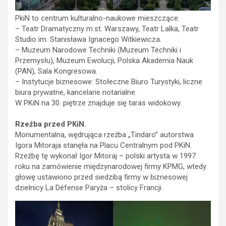
PkiN to centrum kulturalno-naukowe mieszczące:
– Teatr Dramatyczny m.st. Warszawy, Teatr Lalka, Teatr
Studio im. Stanisława Ignacego Witkiewicza.
– Muzeum Narodowe Techniki (Muzeum Techniki i
Przemysłu), Muzeum Ewolucji, Polska Akademia Nauk
(PAN), Sala Kongresowa.
– Instytucje biznesowe: Stołeczne Biuro Turystyki, liczne
biura prywatne, kancelarie notarialne.
W PKiN na 30. piętrze znajduje się taras widokowy.
Rzeźba przed PKiN.
Monumentalna, wędrująca rzeźba „Tindaro” autorstwa
Igora Mitoraja stanęła na Placu Centralnym pod PKiN.
Rzeźbę tę wykonał Igor Mitoraj – polski artysta w 1997
roku na zamówienie międzynarodowej firmy KPMG, wtedy
głowę ustawiono przed siedzibą firmy w biznesowej
dzielnicy La Défense Paryża – stolicy Francji.