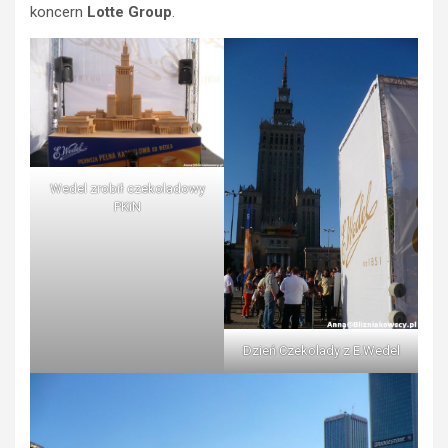
koncern
Lotte Group
.
Wedel zrobił czekoladowy
PKiN
Dzień Czekolady z E.Wedel