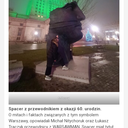
Mitoraj
Spacer z przewodnikiem z okazji 60. urodzin.
O mitach i faktach związanych z tym symbolem
Warszawy, opowiadali Michał Nitychoruk oraz Łukasz
Traczyk przewodnicy z
WARSAWMAN
. Spacer miał tytuł