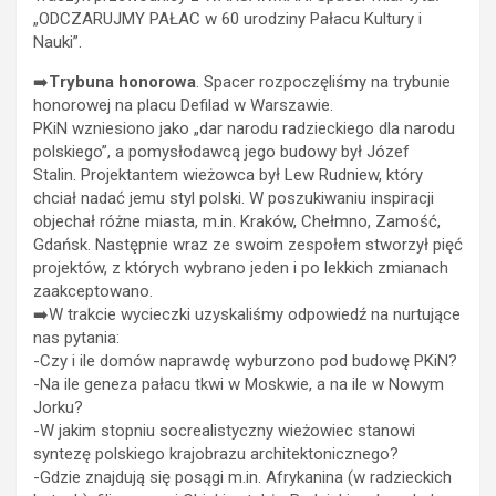
„ODCZARUJMY PAŁAC w 60 urodziny Pałacu Kultury i
Nauki”.
➡️
Trybuna honorowa
. Spacer rozpoczęliśmy na trybunie
honorowej na placu Defilad w Warszawie.
PKiN wzniesiono jako „dar narodu radzieckiego dla narodu
polskiego”, a pomysłodawcą jego budowy był Józef
Stalin. Projektantem wieżowca był Lew Rudniew, który
chciał nadać jemu styl polski. W poszukiwaniu inspiracji
objechał różne miasta, m.in. Kraków, Chełmno, Zamość,
Gdańsk. Następnie wraz ze swoim zespołem stworzył pięć
projektów, z których wybrano jeden i po lekkich zmianach
zaakceptowano.
➡️W trakcie wycieczki uzyskaliśmy odpowiedź na nurtujące
nas pytania:
-Czy i ile domów naprawdę wyburzono pod budowę PKiN?
-Na ile geneza pałacu tkwi w Moskwie, a na ile w Nowym
Jorku?
-W jakim stopniu socrealistyczny wieżowiec stanowi
syntezę polskiego krajobrazu architektonicznego?
-Gdzie znajdują się posągi m.in. Afrykanina (w radzieckich