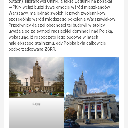
butach), filigranowej Chinki, a także Beduinki na bosaka!
➡️PKiN wciąż budzi żywe emocje wśród mieszkańców
Warszawy, ma jednak swoich licznych zwolenników,
szczególnie wśród młodszego pokolenia Warszawiaków.
Przeciwnicy dalszej obecności tej budowli w stolicy
uważają go za symbol radzieckiej dominacji nad Polską,
wskazując, iż rozpoczęto jego budowę w latach
najgłębszego stalinizmu, gdy Polska była całkowicie
podporządkowana ZSRR.
PKiN