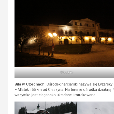
Cieszyn
Bila w Czechach.
Ośrodek narciarski nazywa się Lyźarsky 
– Místek i 55 km od Cieszyna. Na terenie ośrodka działają:
wszystko jest elegancko układane i ratrakowane.