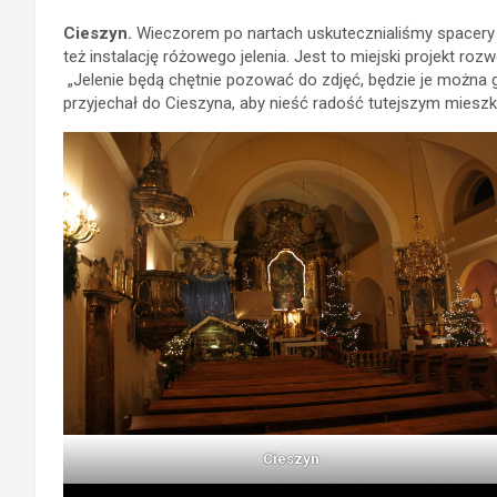
Cieszyn.
Wieczorem po nartach uskutecznialiśmy spacery p
też instalację różowego jelenia. Jest to miejski projekt ro
„Jelenie będą chętnie pozować do zdjęć, będzie je można gł
przyjechał do Cieszyna, aby nieść radość tutejszym miesz
Cieszyn