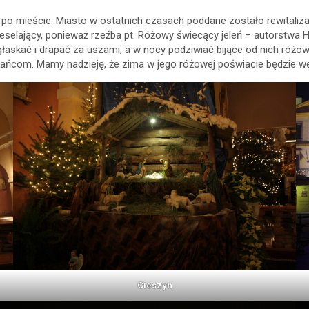
o mieście. Miasto w ostatnich czasach poddane zostało rewitalizacj
zweselający, ponieważ rzeźba pt. Różowy świecący jeleń – autorstwa 
askać i drapać za uszami, a w nocy podziwiać bijące od nich różowe 
kańcom. Mamy nadzieję, że zima w jego różowej poświacie będzie we
Cieszyn