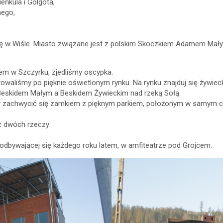
eńkula i Golgota,
nego,
ię w Wiśle. Miasto związane jest z polskim Skoczkiem Adamem Mał
em w Szczyrku, zjedliśmy oscypka.
aliśmy po pięknie oświetlonym rynku. Na rynku znajduj się żywiecka
Beskidem Małym a Beskidem Żywieckim nad rzeką Sołą.
 aby zachwycić się zamkiem z pięknym parkiem, położonym w samym
z dwóch rzeczy:
a, odbywającej się każdego roku latem, w amfiteatrze pod Grojcem.