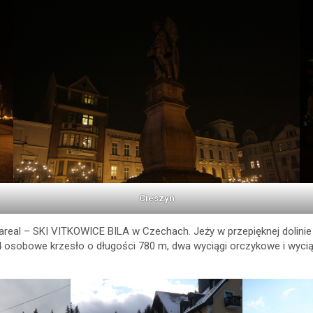
Cieszyn
areal – SKI VITKOWICE BILA w Czechach. Jeży w przepięknej dolinie r
 4 osobowe krzesło o długości 780 m, dwa wyciągi orczykowe i wycią