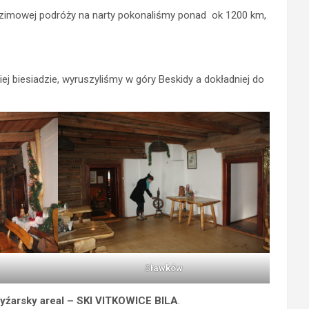
s zimowej podróży na narty pokonaliśmy ponad ok 1200 km,
j biesiadzie, wyruszyliśmy w góry Beskidy a dokładniej do
S
ławków
yźarsky areal – SKI VITKOWICE BILA
.