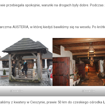
wie przebiegała spokojnie, warunki na drogach były dobre. Podcza
rczma AUSTERIA, w której kiedyś bawiliśmy się na weselu. Po krótkie
S
ławków
S
ławków
dżaliśmy z kwatery w Cieszynie, prawie 50 km do czeskiego ośrodka
L