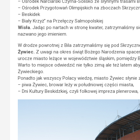
– Ośrodek Narciarski Czyrna-Solisko ze słynnymi trasami Bi
– Ośrodek Przygotowań Olimpijskich na zboczach Skrzycz
– Beskidek
– Biały Krzyż” na Przełęczy Salmopolskiej
Wisła.
Jadąc po nartach w stronę kwater, zatrzymaliśmy s
nazwano jego imieniem.
W drodze powrotnej z Bila zatrzymaliśmy się pod Skrzyczn
Żywiec.
Z uwagi na okres świąt Bożego Narodzenia spacerow
urocze miasto leżące w województwie śląskim, pomiędzy 
Warto to miejsce odwiedzić nie tylko zimą ale też latem
Żywieckiego.
Ponadto jak wszyscy Polacy wiedzę, miasto Żywiec słynie 
– piwa Żywiec, browar leży w południowej części miasta,
– Dni Kultury Beskidzkiej, czyli folkowej impreza plenerow