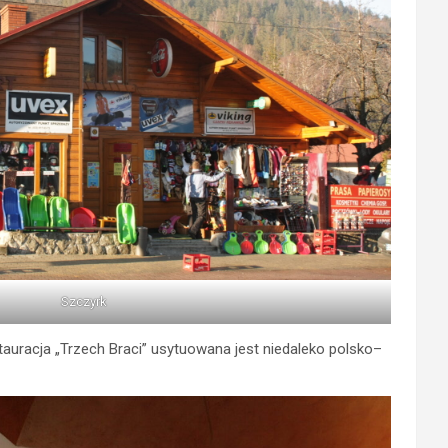
Szczyrk
auracja „Trzech Braci” usytuowana jest niedaleko polsko–