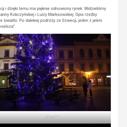
i i dzięki temu ma pięknie odnowiony rynek. Widzieliśmy
Hanny Kokczyńskiej i Luizy Marksowskiej. Opis rzeźby:
światło. Po dalekiej podróży ze Szwecji, jeden z jeleni
selsza”.
Cieszyn