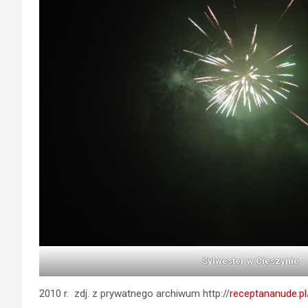
Sylwester w Cieszynie
2010 r. zdj. z prywatnego archiwum http://
receptananude.pl