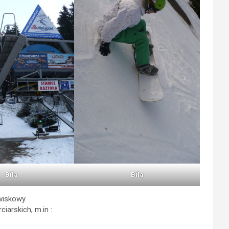
Bila
Bila
owiskowy.
iarskich, m.in :