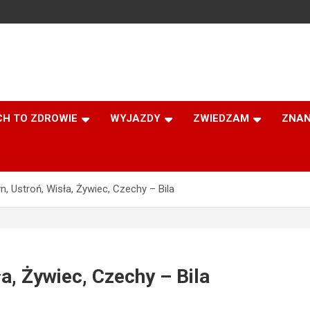
CH TO ZDROWIE
WYJAZDY
ZWIEDZAM
ZNAN
, Ustroń, Wisła, Żywiec, Czechy – Bila
a, Żywiec, Czechy – Bila