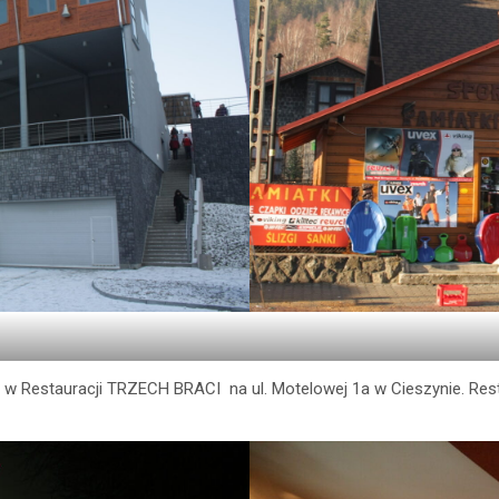
 w Restauracji TRZECH BRACI na ul. Motelowej 1a w Cieszynie. Rest