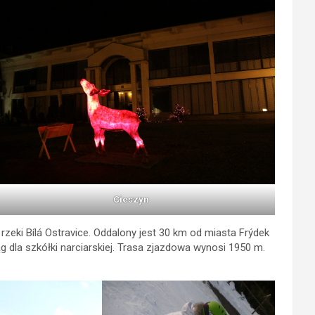
Cieszyn
zeki Bílá Ostravice. Oddalony jest 30 km od miasta Frýdek
g dla szkółki narciarskiej. Trasa zjazdowa wynosi 1950 m.