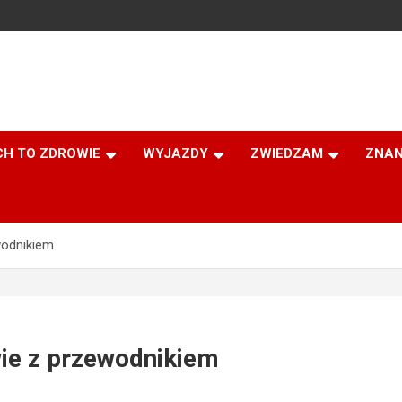
CH TO ZDROWIE
WYJAZDY
ZWIEDZAM
ZNAN
wodnikiem
ie z przewodnikiem