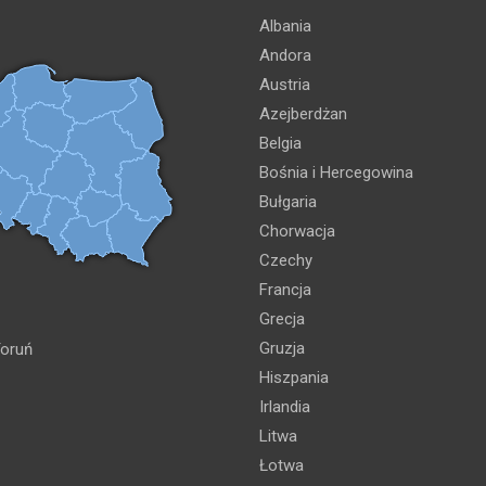
Albania
Andora
Austria
Azejberdżan
Belgia
Bośnia i Hercegowina
Bułgaria
Chorwacja
Czechy
Francja
Grecja
Gruzja
oruń
Hiszpania
Irlandia
Litwa
Łotwa