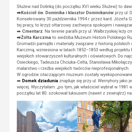
Służew nad Dolinką (do początku XVI wieku Służew) to daw
➡️Kościół św. Dominika i klasztor Dominikanów
przy ul.
Konsekrowany 30 października 1994 r. przez kard. Józefa G
tej pracy, to krzyż ołtarzowy zachwyca spokojem i nawiązani
➡️
Cmentarz
. Na terenie parafii przy ul. Wałbrzyskiej leży
➡️Żółta Karczma
to siedziba Muzeum Historii Polskiego R
Gromadzi pamiątki i materiały związane z historią polskic
Karczmą, wzniesiona w latach 1852–1853 według projektu 
wiejskich stowarzyszeń kulturalnych i oświatowych. Do n
Osieckiego, Tadeusza Chciuka-Celta, Stanisława Mikołajcz
malarstwo i rzeźba wiejskich twórców nieprofesjonalnych.
W ogrodzie otaczającym muzeum zostały wyeksponowane rz
➡️
Domek dziadunia
znajduje się przy ul. Wernyhory jak
więcej. Wyczytałam: „po tym, jak właściciel wybrał w 1981
początku lat 80. szokował luksusem (nawet z zewnątrz) na tl