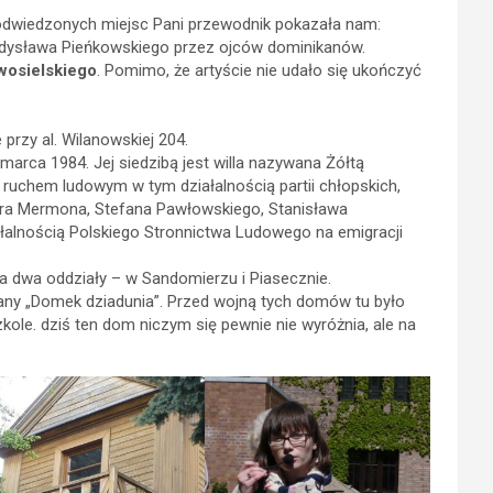
 odwiedzonych miejsc Pani przewodnik pokazała nam:
ładysława Pieńkowskiego przez ojców dominikanów.
wosielskiego
. Pomimo, że artyście nie udało się ukończyć
rzy al. Wilanowskiej 204.
arca 1984. Jej siedzibą jest willa nazywana Żółtą
ruchem ludowym w tym działalnością partii chłopskich,
ora Mermona, Stefana Pawłowskiego, Stanisława
łalnością Polskiego Stronnictwa Ludowego na emigracji
dwa oddziały – w Sandomierzu i Piasecznie.
any „Domek dziadunia”. Przed wojną tych domów tu było
ole. dziś ten dom niczym się pewnie nie wyróżnia, ale na