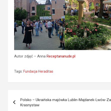
Autor zdjęć – Anna
Receptananude.pl
Tags:
Fundacja Heraditas
Nawigacja
Polsko – Ukraińska majówka Lublin-Majdanek-Lwów-
wpisu
Krasnystaw