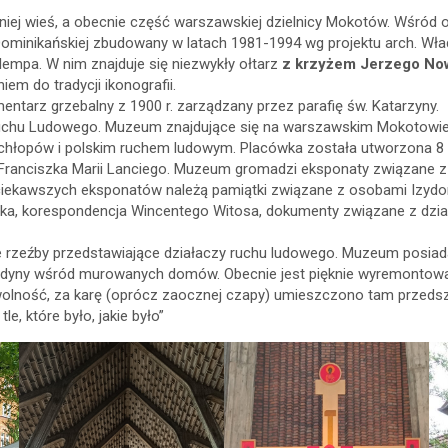
niej wieś, a obecnie część warszawskiej dzielnicy Mokotów. Wśród
 Dominikańskiej zbudowany w latach 1981-1994 wg projektu arch. W
lempa. W nim znajduje się niezwykły ołtarz
z krzyżem Jerzego No
em do tradycji ikonografii.
 cmentarz grzebalny z 1900 r. zarządzany przez parafię św. Katarzyny.
uchu Ludowego. Muzeum znajdujące się na warszawskim Mokotowie p
h chłopów i polskim ruchem ludowym. Placówka została utworzona 8 m
Franciszka Marii Lanciego. Muzeum gromadzi eksponaty związane z 
ajciekawszych eksponatów należą pamiątki związane z osobami Izyd
yka, korespondencja Wincentego Witosa, dokumenty związane z dzia
eźby przedstawiające działaczy ruchu ludowego. Muzeum posiada 
o jedyny wśród murowanych domów. Obecnie jest pięknie wyremontow
 wolność, za karę (oprócz zaocznej czapy) umieszczono tam przedszk
e, które było, jakie było”