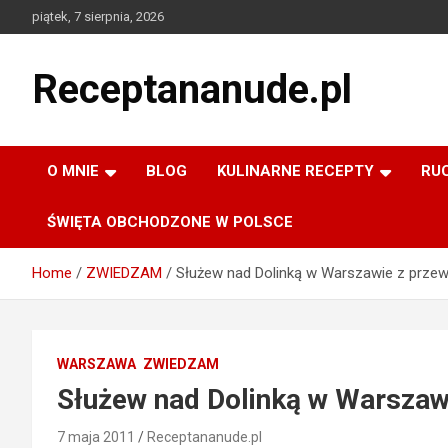
Skip
piątek, 7 sierpnia, 2026
to
content
Receptananude.pl
O MNIE
BLOG
KULINARNE RECEPTY
RU
ŚWIĘTA OBCHODZONE W POLSCE
Home
ZWIEDZAM
Służew nad Dolinką w Warszawie z prze
WARSZAWA
ZWIEDZAM
Służew nad Dolinką w Warszaw
7 maja 2011
Receptananude.pl