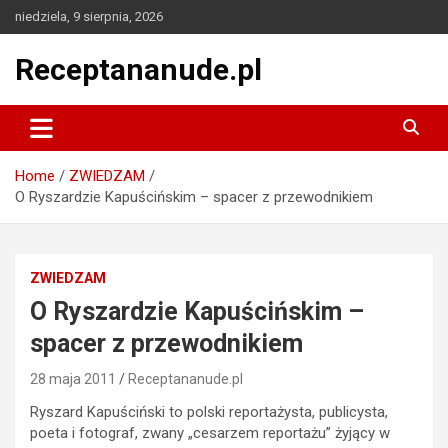
Skip
niedziela, 9 sierpnia, 2026
to
content
Receptananude.pl
Home
ZWIEDZAM
O Ryszardzie Kapuścińskim – spacer z przewodnikiem
ZWIEDZAM
O Ryszardzie Kapuścińskim –
spacer z przewodnikiem
28 maja 2011
Receptananude.pl
Ryszard Kapuściński to polski reportażysta, publicysta,
poeta i fotograf, zwany „cesarzem reportażu” żyjący w