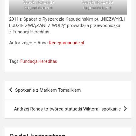
Ścieżka Ryszarda
Ścieżka Ryszarda
Kapuścińskiego
Kapuścińskiego
2011 r. Spacer o Ryszardzie Kapuścińskim pt. „NIEZWYKLI
LUDZIE ZWIĄZANI Z WOLĄ” prowadziła przewodniczka
z Fundacji Hereditas.
Autor zdjęć – Anna
Receptananude.pl
Tags:
Fundacja Hereditas
Nawigacja
Spotkanie z Markiem Tomalikiem
wpisu
Andrzej Renes to twórca statuetki Wiktora- spotkanie