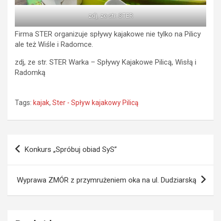
zdj, ze str. STER
Firma STER organizuje spływy kajakowe nie tylko na Pilicy
ale też Wiśle i Radomce.
zdj, ze str. STER Warka – Spływy Kajakowe Pilicą, Wisłą i
Radomką
Tags:
kajak
,
Ster - Spływ kajakowy Pilicą
Nawigacja
Konkurs „Spróbuj obiad SyS”
wpisu
Wyprawa ZMÓR z przymrużeniem oka na ul. Dudziarską