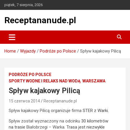
Skip
piątek, 7 sierpnia, 2026
to
content
Receptananude.pl
Home
Wyjazdy
Podróże po Polsce
Spływ kajakowy Pilicą
PODRÓŻE PO POLSCE
SPORTY WODNE I RELAKS NAD WODĄ
WARSZAWA
Spływ kajakowy Pilicą
15 czerwca 2014
Receptananude.pl
Spływ kajakowy Pilicą organizuje firma
STER z Warki.
Spływ został wyznaczony na odcinku
30 kilometrów
na trasie
Białobrzegi – Warka.
Trasa jest niezwykle