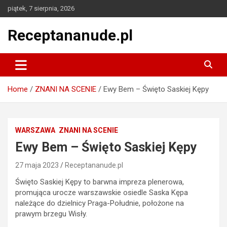
Skip
piątek, 7 sierpnia, 2026
to
content
Receptananude.pl
Home
ZNANI NA SCENIE
Ewy Bem – Święto Saskiej Kępy
WARSZAWA
ZNANI NA SCENIE
Ewy Bem – Święto Saskiej Kępy
27 maja 2023
Receptananude.pl
Święto Saskiej Kępy to barwna impreza plenerowa,
promująca urocze warszawskie osiedle Saska Kępa
należące do dzielnicy Praga-Południe, położone na
prawym brzegu Wisły.