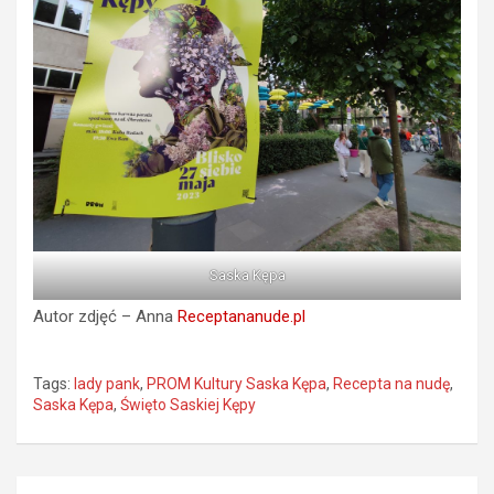
Saska Kępa
Autor zdjęć – Anna
Receptananude.pl
Tags:
lady pank
,
PROM Kultury Saska Kępa
,
Recepta na nudę
,
Saska Kępa
,
Święto Saskiej Kępy
Nawigacja