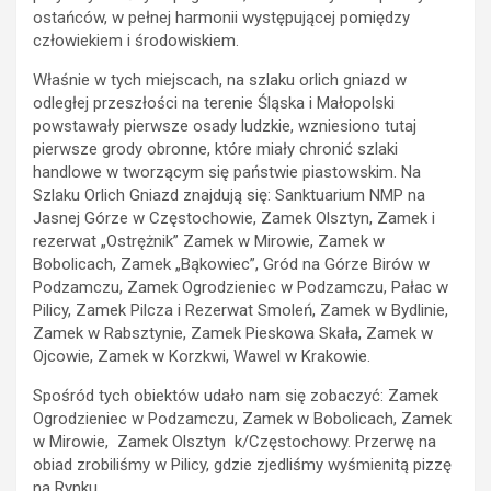
ostańców, w pełnej harmonii występującej pomiędzy
człowiekiem i środowiskiem.
Właśnie w tych miejscach, na szlaku orlich gniazd w
odległej przeszłości na terenie Śląska i Małopolski
powstawały pierwsze osady ludzkie, wzniesiono tutaj
pierwsze grody obronne, które miały chronić szlaki
handlowe w tworzącym się państwie piastowskim. Na
Szlaku Orlich Gniazd znajdują się: Sanktuarium NMP na
Jasnej Górze w Częstochowie, Zamek Olsztyn, Zamek i
rezerwat „Ostrężnik” Zamek w Mirowie, Zamek w
Bobolicach, Zamek „Bąkowiec”, Gród na Górze Birów w
Podzamczu, Zamek Ogrodzieniec w Podzamczu, Pałac w
Pilicy, Zamek Pilcza i Rezerwat Smoleń, Zamek w Bydlinie,
Zamek w Rabsztynie, Zamek Pieskowa Skała, Zamek w
Ojcowie, Zamek w Korzkwi, Wawel w Krakowie.
Spośród tych obiektów udało nam się zobaczyć: Zamek
Ogrodzieniec w Podzamczu, Zamek w Bobolicach, Zamek
w Mirowie, Zamek Olsztyn k/Częstochowy. Przerwę na
obiad zrobiliśmy w Pilicy, gdzie zjedliśmy wyśmienitą pizzę
na Rynku.