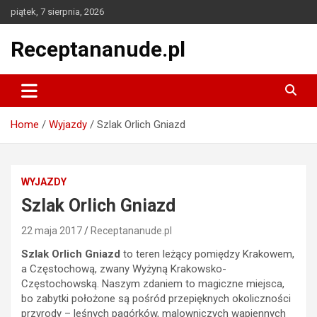
Skip
piątek, 7 sierpnia, 2026
to
content
Receptananude.pl
Home
Wyjazdy
Szlak Orlich Gniazd
WYJAZDY
Szlak Orlich Gniazd
22 maja 2017
Receptananude.pl
Szlak Orlich Gniazd
to teren leżący pomiędzy Krakowem,
a Częstochową, zwany Wyżyną Krakowsko-
Częstochowską. Naszym zdaniem to magiczne miejsca,
bo zabytki położone są pośród przepięknych okoliczności
przyrody – leśnych pagórków, malowniczych wapiennych