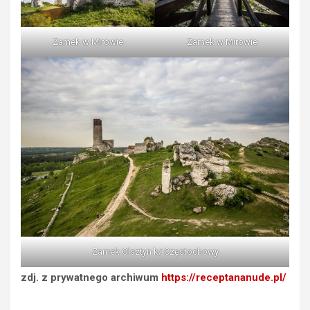
Zamek w Mirowie
Zamek w Mirowie
Zamek Olsztyn k/ Częstochowy
zdj. z prywatnego archiwum
https://receptananude.pl/