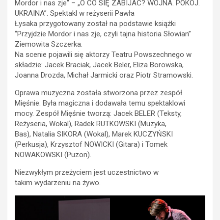
Mordor i nas zje” – „O CO SIĘ ZABIJAĆ? WOJNA. POKÓJ.
UKRAINA”. Spektakl w reżyserii Pawła
Łysaka przygotowany został na podstawie książki
“Przyjdzie Mordor i nas zje, czyli tajna historia Słowian”
Ziemowita Szczerka.
Na scenie pojawili się aktorzy Teatru Powszechnego w
składzie: Jacek Braciak, Jacek Beler, Eliza Borowska,
Joanna Drozda, Michał Jarmicki oraz Piotr Stramowski.
Oprawa muzyczna została stworzona przez zespół
Mięśnie. Była magiczna i dodawała temu spektaklowi
mocy. Zespół Mięśnie tworzą: Jacek BELER (Teksty,
Reżyseria, Wokal), Radek RUTKOWSKI (Muzyka,
Bas), Natalia SIKORA (Wokal), Marek KUCZYŃSKI
(Perkusja), Krzysztof NOWICKI (Gitara) i Tomek
NOWAKOWSKI (Puzon).
Niezwykłym przeżyciem jest uczestnictwo w
takim wydarzeniu na żywo.