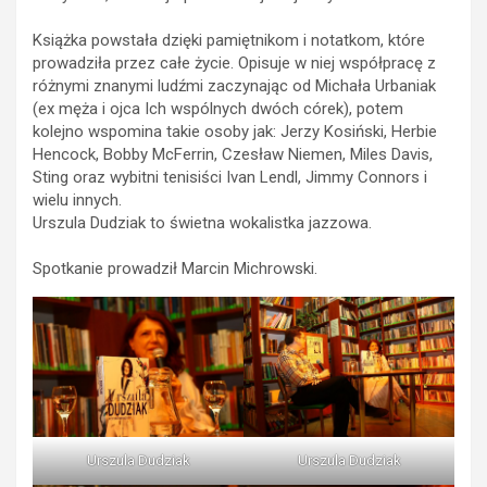
Książka powstała dzięki pamiętnikom i notatkom, które
prowadziła przez całe życie. Opisuje w niej współpracę z
różnymi znanymi ludźmi zaczynając od Michała Urbaniak
(ex męża i ojca Ich wspólnych dwóch córek), potem
kolejno wspomina takie osoby jak: Jerzy Kosiński, Herbie
Hencock, Bobby McFerrin, Czesław Niemen, Miles Davis,
Sting oraz wybitni tenisiści Ivan Lendl, Jimmy Connors i
wielu innych.
Urszula Dudziak to świetna wokalistka jazzowa.
Spotkanie prowadził Marcin Michrowski.
Urszula Dudziak
Urszula Dudziak