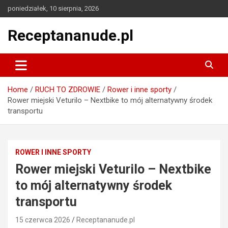
Skip
poniedziałek, 10 sierpnia, 2026
to
content
Receptananude.pl
Home
RUCH TO ZDROWIE
Rower i inne sporty
Rower miejski Veturilo – Nextbike to mój alternatywny środek
transportu
ROWER I INNE SPORTY
Rower miejski Veturilo – Nextbike
to mój alternatywny środek
transportu
15 czerwca 2026
Receptananude.pl