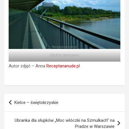
Kładka rowerowa
Autor zdjęć – Anna
Receptananude.pl
Nawigacja
Kielce – świętokrzyskie
wpisu
Ubranka dla słupków „Moc włóczki na Szmulkach” na
Pradze w Warszawie