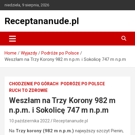
Skip
niedziela, 9 sierpnia, 2026
to
content
Receptananude.pl
Home
Wyjazdy
Podróże po Polsce
Weszłam na Trzy Korony 982 m n.p.m. i Sokolicę 747 m n.p.m
CHODZENIE PO GÓRACH
PODRÓŻE PO POLSCE
RUCH TO ZDROWIE
Weszłam na Trzy Korony 982 m
n.p.m. i Sokolicę 747 m n.p.m
10 października 2022
Receptananude.pl
Na
Trzy korony (982 m n.p.m.)
najwyższy szczyt Pienin,