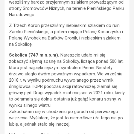
weszliśmy bardzo przyjemnym szlakiem prowadzącym od
strony Sromowców Niżnych, na terenie Pienińskiego Parku
Narodowego.
Z Trzech Koron przeszliśmy niebieskim szlakiem do ruin
Zamku Pienińskiego, a potem mijając Polanę Kosarzyska i
Polanę Wyrobek na Bańków Gronik, i niebieskim szlakiem
na Sokolicę.
Sokolica (747 m n.p.m).
Nareszcie udało mi się
zobaczyć słynną sosnę na Sokolicy, licząca ponad 500 lat,
która jest najpiękniejszym symbolem Pienin. Niestety
drzewo uległo dwóm poważnym wypadkom. We wrześniu
2018 r. w wyniku podmuchu wywołanego przez wirnik
śmigłowca TOPR podczas akcji ratowniczej, złamał się
główny pęd. Drugi wypadek miał miejsce w 2021 roku, kiedy
to odłamała się dolna, ostatnia już gałąź konaru sosny, w
wyniku silnego wiatru.
Zakochałam się w chodzeniu po górach od pierwszego
wejrzenia. Myślałam, że jest to niemożliwe i że tego nie po
lubię, a jednak stało się inaczej.