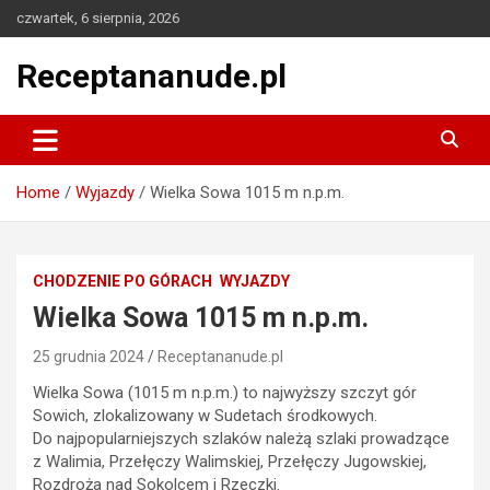
Skip
czwartek, 6 sierpnia, 2026
to
content
Receptananude.pl
Home
Wyjazdy
Wielka Sowa 1015 m n.p.m.
CHODZENIE PO GÓRACH
WYJAZDY
Wielka Sowa 1015 m n.p.m.
25 grudnia 2024
Receptananude.pl
Wielka Sowa (1015 m n.p.m.) to najwyższy szczyt gór
Sowich, zlokalizowany w Sudetach środkowych.
Do najpopularniejszych szlaków należą szlaki prowadzące
z Walimia, Przełęczy Walimskiej, Przełęczy Jugowskiej,
Rozdroża nad Sokolcem i Rzeczki.