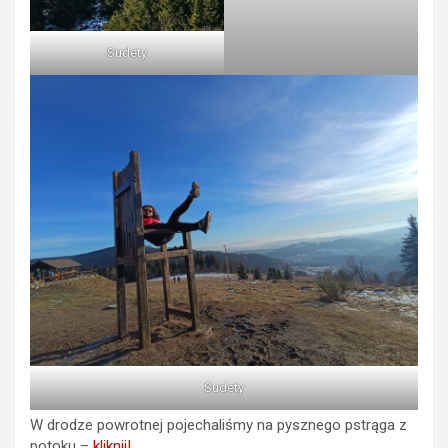
Sudety
Sudety
W drodze powrotnej pojechaliśmy na pysznego pstrąga z
potoku –
kliknij!