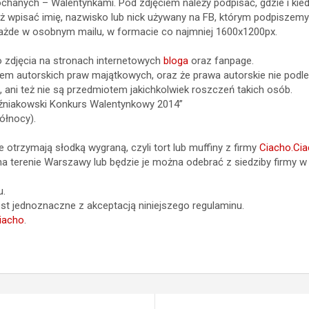
hanych – Walentynkami. Pod zdjęciem należy podpisać, gdzie i kiedy
ż wpisać imię, nazwisko lub nick używany na FB, którym podpiszemy 
ażde w osobnym mailu, w formacie co najmniej 1600x1200px.
o zdjęcia na stronach internetowych
bloga
oraz fanpage.
elem autorskich praw majątkowych, oraz że prawa autorskie nie podl
 ani też nie są przedmiotem jakichkolwiek roszczeń takich osób.
Bliźniakowski Konkurs Walentynkowy 2014”
ółnocy).
e otrzymają słodką wygraną, czyli tort lub muffiny z firmy
Ciacho.Ci
 na terenie Warszawy lub będzie je można odebrać z siedziby firmy 
u.
est jednoznaczne z akceptacją niniejszego regulaminu.
iacho
.