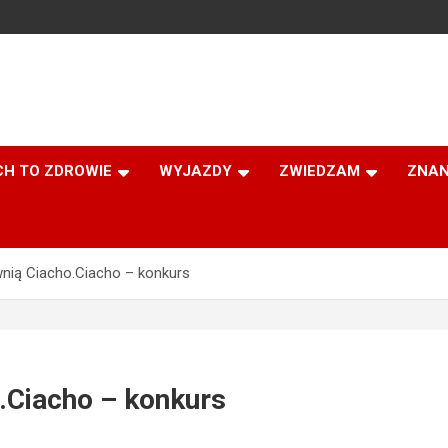
CH TO ZDROWIE
WYJAZDY
ZWIEDZAM
ZNAN
wnią Ciacho.Ciacho – konkurs
.Ciacho – konkurs