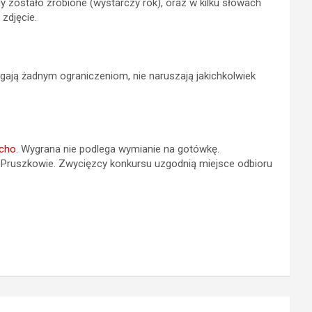
 zostało zrobione (wystarczy rok), oraz w kilku słowach
zdjęcie.
egają żadnym ograniczeniom, nie naruszają jakichkolwiek
acho
. Wygrana nie podlega wymianie na gotówkę.
w Pruszkowie. Zwycięzcy konkursu uzgodnią miejsce odbioru