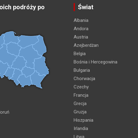
ich podróży po
Świat
Albania
Andora
Austria
Azejberdżan
Belgia
Bośnia i Hercegowina
Bułgaria
Chorwacja
Czechy
Francja
Grecja
Gruzja
oruń
Hiszpania
Irlandia
Litwa