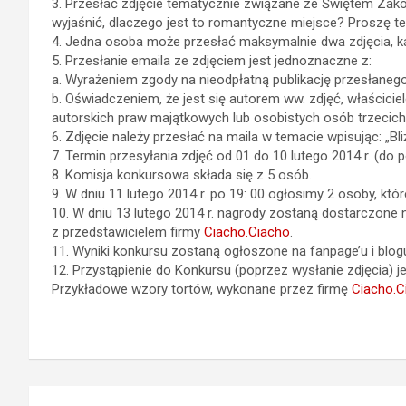
3. Przesłać zdjęcie tematycznie związane ze Świętem Zakoc
wyjaśnić, dlaczego jest to romantyczne miejsce? Proszę te
4. Jedna osoba może przesłać maksymalnie dwa zdjęcia, k
5. Przesłanie emaila ze zdjęciem jest jednoznaczne z:
a. Wyrażeniem zgody na nieodpłatną publikację przesłaneg
b. Oświadczeniem, że jest się autorem ww. zdjęć, właścici
autorskich praw majątkowych lub osobistych osób trzecich,
6. Zdjęcie należy przesłać na maila w temacie wpisując: „
7. Termin przesyłania zdjęć od 01 do 10 lutego 2014 r. (do p
8. Komisja konkursowa składa się z 5 osób.
9. W dniu 11 lutego 2014 r. po 19: 00 ogłosimy 2 osoby, któr
10. W dniu 13 lutego 2014 r. nagrody zostaną dostarczone
z przedstawicielem firmy
Ciacho.Ciacho
.
11. Wyniki konkursu zostaną ogłoszone na fanpage’u i blog
12. Przystąpienie do Konkursu (poprzez wysłanie zdjęcia) j
Przykładowe wzory tortów, wykonane przez firmę
Ciacho.C
Nawigacja