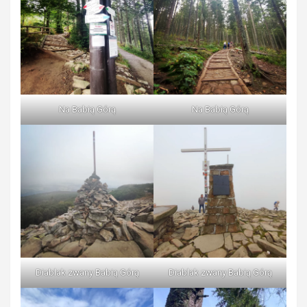
Na Babią Górą
Na Babią Górą
Diablak zwany Babią Górą
Diablak zwany Babią Górą