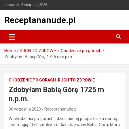
Skip
czwartek, 6 sierpnia, 2026
to
content
Receptananude.pl
Home
RUCH TO ZDROWIE
Chodzenie po górach
Zdobyłam Babią Górę 1725 m n.p.m.
CHODZENIE PO GÓRACH
RUCH TO ZDROWIE
Zdobyłam Babią Górę 1725 m
n.p.m.
30 września 2023
Receptananude.pl
W chodzeniu po górach i dzielenie tej pasji z bliską osobą
jest magią! Dziś zdobyłam Diablak zwany Babią Górą, która