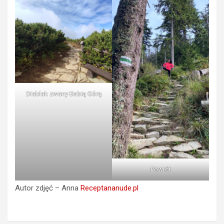
Diablak zwany Babią Górą
Powrót
Autor zdjęć – Anna
Receptananude.pl