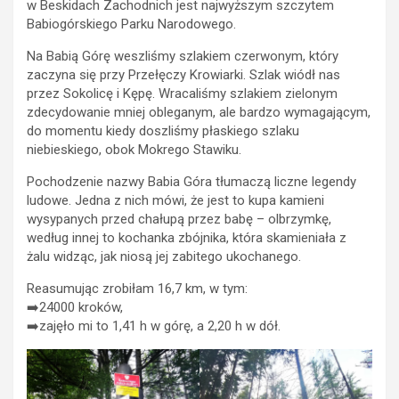
w Beskidach Zachodnich jest najwyższym szczytem
Babiogórskiego Parku Narodowego.
Na Babią Górę weszliśmy szlakiem czerwonym, który
zaczyna się przy Przełęczy Krowiarki. Szlak wiódł nas
przez Sokolicę i Kępę. Wracaliśmy szlakiem zielonym
zdecydowanie mniej obleganym, ale bardzo wymagającym,
do momentu kiedy doszliśmy płaskiego szlaku
niebieskiego, obok Mokrego Stawiku.
Pochodzenie nazwy Babia Góra tłumaczą liczne legendy
ludowe. Jedna z nich mówi, że jest to kupa kamieni
wysypanych przed chałupą przez babę – olbrzymkę,
według innej to kochanka zbójnika, która skamieniała z
żalu widząc, jak niosą jej zabitego ukochanego.
Reasumując zrobiłam 16,7 km, w tym:
➡️24000 kroków,
➡️zajęło mi to 1,41 h w górę, a 2,20 h w dół.