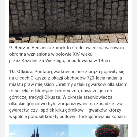
9.
Będzin.
Będziński zamek to średniowieczna warownia
obronna wzniesiona w połowie XIV wieku
przez Kazimierza Wielkiego, odbudowana w 1956 r.
10.
Olkusz.
Postaci gwarków odlane z brązu pojawiły się
na ulicach Olkusza z okazji obchodów 720-lecia nadania
miastu praw miejskich. „Srebrny szlaku gwarków olkuskich”
to ścieżka edukacyjno-historyczna, nawiązująca do
górniczej tradycji Olkusza. W okresie średniowiecza
olkuskie górnictwo było zorganizowane na zasadzie tzw.
gwarectw, czyli spółek kilku górników – gwarków, którzy
wspólnie ponosili koszty budowy i funkcjonowania kopalni.