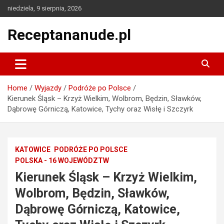
Skip
niedziela, 9 sierpnia, 2026
to
content
Receptananude.pl
Home
Wyjazdy
Podróże po Polsce
Kierunek Śląsk – Krzyż Wielkim, Wolbrom, Będzin, Sławków,
Dąbrowę Górniczą, Katowice, Tychy oraz Wisłę i Szczyrk
KATOWICE
PODRÓŻE PO POLSCE
POLSKA - 16 WOJEWÓDZTW
Kierunek Śląsk – Krzyż Wielkim,
Wolbrom, Będzin, Sławków,
Dąbrowę Górniczą, Katowice,