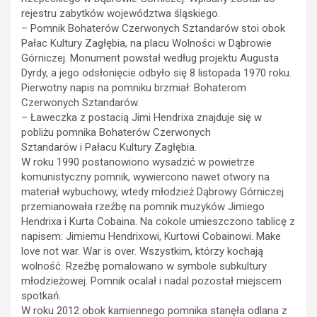
rejestru zabytków województwa śląskiego.
– Pomnik Bohaterów Czerwonych Sztandarów stoi obok
Pałac Kultury Zagłębia, na placu Wolności w Dąbrowie
Górniczej. Monument powstał według projektu Augusta
Dyrdy, a jego odsłonięcie odbyło się 8 listopada 1970 roku.
Pierwotny napis na pomniku brzmiał: Bohaterom
Czerwonych Sztandarów.
– Ławeczka z postacią Jimi Hendrixa znajduje się w
pobliżu pomnika Bohaterów Czerwonych
Sztandarów i Pałacu Kultury Zagłębia.
W roku 1990 postanowiono wysadzić w powietrze
komunistyczny pomnik, wywiercono nawet otwory na
materiał wybuchowy, wtedy młodzież Dąbrowy Górniczej
przemianowała rzeźbę na pomnik muzyków Jimiego
Hendrixa i Kurta Cobaina. Na cokole umieszczono tablicę z
napisem: Jimiemu Hendrixowi, Kurtowi Cobainowi. Make
love not war. War is over. Wszystkim, którzy kochają
wolność. Rzeźbę pomalowano w symbole subkultury
młodzieżowej. Pomnik ocalał i nadal pozostał miejscem
spotkań.
W roku 2012 obok kamiennego pomnika stanęła odlana z