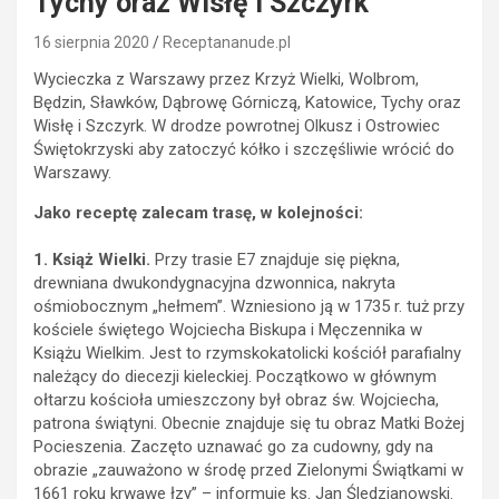
Tychy oraz Wisłę i Szczyrk
16 sierpnia 2020
Receptananude.pl
Wycieczka z Warszawy przez Krzyż Wielki, Wolbrom,
Będzin, Sławków, Dąbrowę Górniczą, Katowice, Tychy oraz
Wisłę i Szczyrk. W drodze powrotnej Olkusz i Ostrowiec
Świętokrzyski aby zatoczyć kółko i szczęśliwie wrócić do
Warszawy.
Jako receptę zalecam trasę, w kolejności:
1. Książ Wielki.
Przy trasie E7 znajduje się piękna,
drewniana dwukondygnacyjna dzwonnica, nakryta
ośmiobocznym „hełmem”. Wzniesiono ją w 1735 r. tuż przy
kościele świętego Wojciecha Biskupa i Męczennika w
Książu Wielkim. Jest to rzymskokatolicki kościół parafialny
należący do diecezji kieleckiej. Początkowo w głównym
ołtarzu kościoła umieszczony był obraz św. Wojciecha,
patrona świątyni. Obecnie znajduje się tu obraz Matki Bożej
Pocieszenia. Zaczęto uznawać go za cudowny, gdy na
obrazie „zauważono w środę przed Zielonymi Świątkami w
1661 roku krwawe łzy” – informuje ks. Jan Śledzianowski.