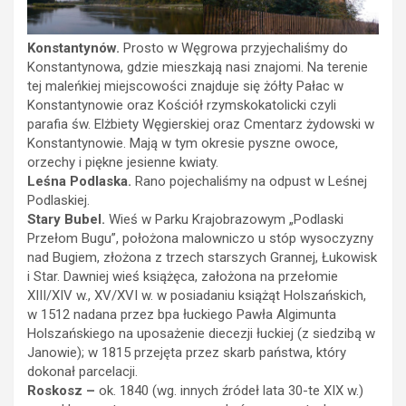
Konstantynów.
Prosto w Węgrowa przyjechaliśmy do
Konstantynowa, gdzie mieszkają nasi znajomi. Na terenie
tej maleńkiej miejscowości znajduje się żółty Pałac w
Konstantynowie oraz Kościół rzymskokatolicki czyli
parafia św. Elżbiety Węgierskiej oraz Cmentarz żydowski w
Konstantynowie.
Mają w tym okresie pyszne owoce,
orzechy i piękne jesienne kwiaty.
Leśna Podlaska.
Rano pojechaliśmy
na odpust w Leśnej
Podlaskiej.
Stary Bubel.
Wieś w Parku Krajobrazowym „Podlaski
Przełom Bugu”, położona malowniczo u stóp wysoczyzny
nad Bugiem, złożona z trzech starszych Grannej, Łukowisk
i Star. Dawniej wieś książęca, założona na przełomie
XIII/XIV w., XV/XVI w. w posiadaniu książąt Holszańskich,
w 1512 nadana przez bpa łuckiego Pawła Algimunta
Holszańskiego na uposażenie diecezji łuckiej (z siedzibą w
Janowie); w 1815 przejęta przez skarb państwa, który
dokonał parcelacji.
Roskosz –
ok. 1840 (wg. innych źródeł lata 30-te XIX w.)