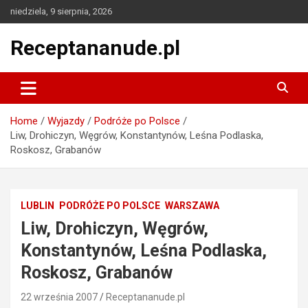
Skip
niedziela, 9 sierpnia, 2026
to
content
Receptananude.pl
Home
Wyjazdy
Podróże po Polsce
Liw, Drohiczyn, Węgrów, Konstantynów, Leśna Podlaska,
Roskosz, Grabanów
LUBLIN
PODRÓŻE PO POLSCE
WARSZAWA
Liw, Drohiczyn, Węgrów,
Konstantynów, Leśna Podlaska,
Roskosz, Grabanów
22 września 2007
Receptananude.pl