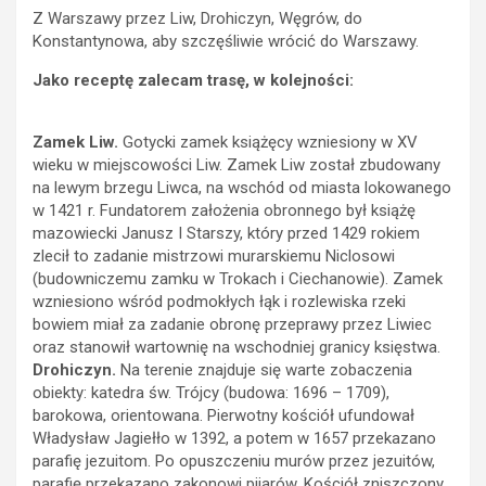
Z Warszawy przez Liw, Drohiczyn, Węgrów, do
Konstantynowa, aby szczęśliwie wrócić do Warszawy.
Jako receptę zalecam trasę, w kolejności:
Zamek Liw.
Gotycki zamek książęcy wzniesiony w XV
wieku w miejscowości Liw. Zamek Liw został zbudowany
na lewym brzegu Liwca, na wschód od miasta lokowanego
w 1421 r. Fundatorem założenia obronnego był książę
mazowiecki Janusz I Starszy, który przed 1429 rokiem
zlecił to zadanie mistrzowi murarskiemu Niclosowi
(budowniczemu zamku w Trokach i Ciechanowie). Zamek
wzniesiono wśród podmokłych łąk i rozlewiska rzeki
bowiem miał za zadanie obronę przeprawy przez Liwiec
oraz stanowił wartownię na wschodniej granicy księstwa.
Drohiczyn.
Na terenie znajduje się warte zobaczenia
obiekty: katedra św. Trójcy (budowa: 1696 – 1709),
barokowa, orientowana. Pierwotny kościół ufundował
Władysław Jagiełło w 1392, a potem w 1657 przekazano
parafię jezuitom. Po opuszczeniu murów przez jezuitów,
parafię przekazano zakonowi pijarów. Kościół zniszczony