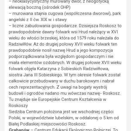
– neoklasycystyczny murowany dwór, z neogotycką
elewacją boczną (ośrodek OHP)
– murowana stajnia cugowa (współczesna dworowi), park
angielski z II ćw. XIX w. i stawy
– liczne zabudowania gospodarcze. Dzisiejsza Roskosz to
prawdopodobnie dawny folwark wsi Hrud należący w XVI
wieku do włości brzeskiej, która od 1579 roku należała do
Radziwiłłów. Aż do drugiej połowy XVII wieku folwark ten
prawdopodobnie nosił nazwę Hrud a jego kompozycja
podporządkowana była względom gospodarczym i nie
miała elementów ozdobnych. W drugiej połowie XVII wieku
folwark objęła Katarzyna z Sobieskich Radziwiłłowa,
siostra Jana III Sobieskiego. W tym okresie folwark został
całkowicie przebudowany w duchu barokowym i nabrał
cech reprezentacyjnych. Z uwagi na bogaty wystrój
budowli i ogrodów nadano mu wówczas nazwę- Roskosz.
Tu znajduje sie Europejskie Centrum Kształcenia w
Roskoszy
Siedziba Centrum położona jest we wschodniej części
Polski, w województwie lubelskim, w oddalonej o 5 km od
Białej Podlaskiej miejscowości Roskosz.
Grabanów
– Centrum Edukacji Ekologiczno Rolniczej. To