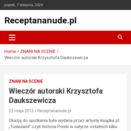
Skip
piątek, 7 sierpnia, 2026
to
content
Receptananude.pl
Home
ZNANI NA SCENIE
Wieczór autorski Krzysztofa Daukszewicza
ZNANI NA SCENIE
Wieczór autorski Krzysztofa
Daukszewicza
22 maja 2015
Receptananude.pl
Okazją do spotkania była wydana przez artystę książka pt.
„Tuskuland” czyli historia Polski w satyrze ostatnich kilku