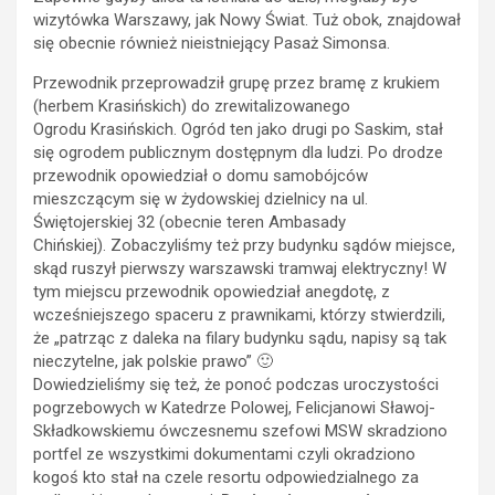
wizytówka Warszawy, jak Nowy Świat. Tuż obok, znajdował
się obecnie również nieistniejący Pasaż Simonsa.
Przewodnik przeprowadził grupę przez bramę z krukiem
(herbem Krasińskich) do zrewitalizowanego
Ogrodu Krasińskich. Ogród ten jako drugi po Saskim, stał
się ogrodem publicznym dostępnym dla ludzi. Po drodze
przewodnik opowiedział o domu samobójców
mieszczącym się w żydowskiej dzielnicy na ul.
Świętojerskiej 32 (obecnie teren Ambasady
Chińskiej). Zobaczyliśmy też przy budynku sądów miejsce,
skąd ruszył pierwszy warszawski tramwaj elektryczny! W
tym miejscu przewodnik opowiedział anegdotę, z
wcześniejszego spaceru z prawnikami, którzy stwierdzili,
że „patrząc z daleka na filary budynku sądu, napisy są tak
nieczytelne, jak polskie prawo” 🙂
Dowiedzieliśmy się też, że ponoć podczas uroczystości
pogrzebowych w Katedrze Polowej, Felicjanowi Sławoj-
Składkowskiemu ówczesnemu szefowi MSW skradziono
portfel ze wszystkimi dokumentami czyli okradziono
kogoś kto stał na czele resortu odpowiedzialnego za