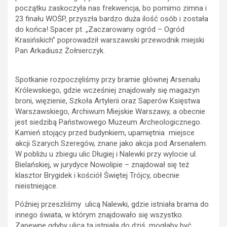
początku zaskoczyła nas frekwencja, bo pomimo zimna i
23 finału WOŚP, przyszła bardzo duża ilość osób i została
do końca! Spacer pt. „Zaczarowany ogród – Ogród
Krasińskich” poprowadził warszawski przewodnik miejski
Pan Arkadiusz Żołnierczyk.
Spotkanie rozpoczęliśmy przy bramie głównej Arsenału
Królewskiego, gdzie wcześniej znajdowały się magazyn
broni, więzienie, Szkoła Artylerii oraz Saperów Księstwa
Warszawskiego,
Archiwum Miejskie Warszawy, a obecnie
jest siedzibą Państwowego Muzeum Archeologicznego.
Kamień stojący przed budynkiem, upamiętnia miejsce
akcji Szarych Szeregów, znane jako akcja pod Arsenałem.
W pobliżu u zbiegu ulic Długiej i Nalewki przy wylocie ul.
Bielańskiej, w jurydyce Nowolipie – znajdował się też
klasztor Brygidek i kościół Świętej Trójcy, obecnie
nieistniejące.
Później przeszliśmy ulicą Nalewki, gdzie istniała brama do
innego świata, w którym znajdowało się wszystko.
Zapewne gdyby ulica ta istniała do dziś, mogłaby być