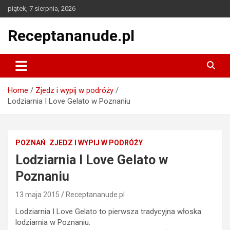
Skip
piątek, 7 sierpnia, 2026
to
content
Receptananude.pl
Home
Zjedz i wypij w podróży
Lodziarnia I Love Gelato w Poznaniu
POZNAŃ
ZJEDZ I WYPIJ W PODRÓŻY
Lodziarnia I Love Gelato w
Poznaniu
13 maja 2015
Receptananude.pl
Lodziarnia I Love Gelato to pierwsza tradycyjna włoska
lodziarnia w Poznaniu.