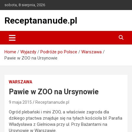
Skip
sobota, 8 sierpnia, 2026
to
content
Receptananude.pl
Home
Wyjazdy
Podróże po Polsce
Warszawa
Pawie w ZOO na Ursynowie
WARSZAWA
Pawie w ZOO na Ursynowie
9 maja 2015
Receptananude.pl
Ogród plebański i mini ZOO, a właściwie zagroda dla
dzikiego ptactwa znajduje się na tyłach kościoła bł. Parafia
Władysława z Gielniowa przy ul. Przy Bażantarni na
Ursynowie w Warszawie.