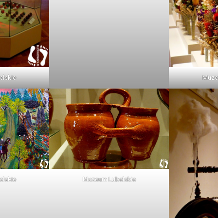
lskie
Muze
lskie
Muzeum Lubelskie