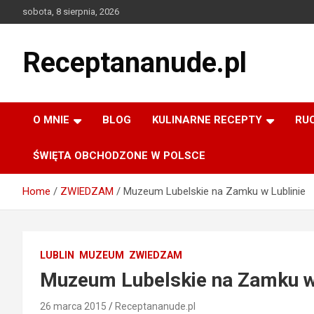
Skip
sobota, 8 sierpnia, 2026
to
content
Receptananude.pl
O MNIE
BLOG
KULINARNE RECEPTY
RU
ŚWIĘTA OBCHODZONE W POLSCE
Home
ZWIEDZAM
Muzeum Lubelskie na Zamku w Lublinie
LUBLIN
MUZEUM
ZWIEDZAM
Muzeum Lubelskie na Zamku w 
26 marca 2015
Receptananude.pl