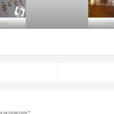
lskie
Muze
a są oznaczone
*