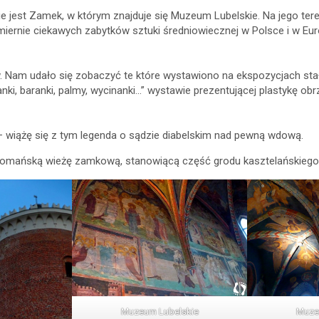
jest Zamek, w którym znajduje się Muzeum Lubelskie. Na jego tereni
iernie ciekawych zabytków sztuki średniowiecznej w Polsce i w Europ
Nam udało się zobaczyć te które wystawiono na ekspozycjach stał
nki, baranki, palmy, wycinanki…” wystawie prezentującej plastykę 
ą – wiążę się z tym legenda o sądzie diabelskim nad pewną wdową.
omańską wieżę zamkową, stanowiącą część grodu kasztelańskiego b
Muzeum Lubelskie
Muze