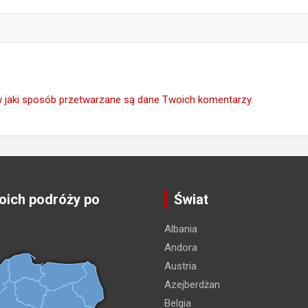
w jaki sposób przetwarzane są dane Twoich komentarzy.
ich podróży po
Świat
Albania
Andora
Austria
Azejberdżan
Belgia