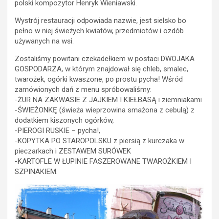
polski kompozytor Henryk Wieniawski.
Wystrój restauracji odpowiada nazwie, jest sielsko bo
pełno w niej świeżych kwiatów, przedmiotów i ozdób
używanych na wsi.
Zostaliśmy powitani czekadełkiem w postaci DWOJAKA
GOSPODARZA, w którym znajdował się chleb, smalec,
twarożek, ogórki kwaszone, po prostu pycha! Wśród
zamówionych dań z menu spróbowaliśmy:
-ŻUR NA ZAKWASIE Z JAJKIEM I KIEŁBASĄ i ziemniakami
-ŚWIEŻONKĘ (świeża wieprzowina smażona z cebulą) z
dodatkiem kiszonych ogórków,
-PIEROGI RUSKIE – pycha!,
-KOPYTKA PO STAROPOLSKU z piersią z kurczaka w
pieczarkach i ZESTAWEM SURÓWEK
-KARTOFLE W ŁUPINIE FASZEROWANE TWAROŻKIEM I
SZPINAKIEM.