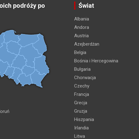
ich podróży po
Świat
Albania
Andora
Austria
Azejberdżan
Belgia
Bośnia i Hercegowina
Bułgaria
Chorwacja
Czechy
Francja
Grecja
Gruzja
oruń
Hiszpania
Irlandia
Litwa