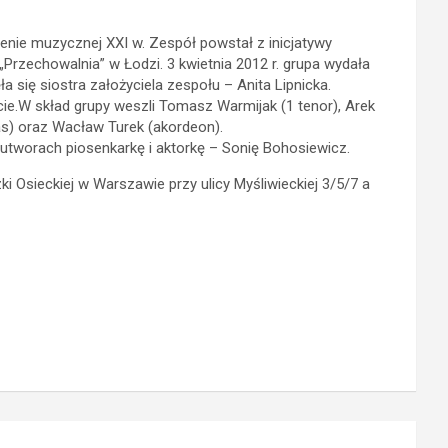
enie muzycznej XXI w. Zespół powstał z inicjatywy
„Przechowalnia” w Łodzi. 3 kwietnia 2012 r. grupa wydała
a się siostra założyciela zespołu – Anita Lipnicka.
cie.W skład grupy weszli Tomasz Warmijak (1 tenor), Arek
bas) oraz Wacław Turek (akordeon).
 utworach piosenkarkę i aktorkę – Sonię Bohosiewicz.
 Osieckiej w Warszawie przy ulicy Myśliwieckiej 3/5/7 a