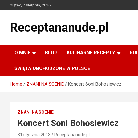
Skip
piątek, 7 sierpnia, 2026
to
content
Receptananude.pl
O MNIE
BLOG
KULINARNE RECEPTY
RU
ŚWIĘTA OBCHODZONE W POLSCE
Home
ZNANI NA SCENIE
Koncert Soni Bohosiewicz
ZNANI NA SCENIE
Koncert Soni Bohosiewicz
31 stycznia 2013
Receptananude.pl