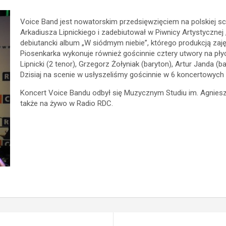
Voice Band jest nowatorskim przedsięwzięciem na polskiej sc
Arkadiusza Lipnickiego i zadebiutował w Piwnicy Artystycznej 
debiutancki album „W siódmym niebie”, którego produkcją zajęł
Piosenkarka wykonuje również gościnnie cztery utwory na pły
Lipnicki (2 tenor), Grzegorz Żołyniak (baryton), Artur Janda (
Dzisiaj na scenie w usłyszeliśmy gościnnie w 6 koncertowych
Koncert Voice Bandu odbył się Muzycznym Studiu im. Agnieszki
także na żywo w Radio RDC.