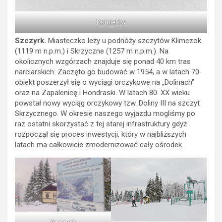
Korbielów
Szczyrk.
Miasteczko leży u podnóży szczytów Klimczok
(1119 m n.p.m.) i Skrzyczne (1257 m n.p.m.). Na
okolicznych wzgórzach znajduje się ponad 40 km tras
narciarskich. Zaczęto go budować w 1954, a w latach 70.
obiekt poszerzył się o wyciągi orczykowe na „Dolinach”
oraz na Zapalenicę i Hondraski. W latach 80. XX wieku
powstał nowy wyciąg orczykowy tzw. Doliny III na szczyt
Skrzycznego. W okresie naszego wyjazdu mogliśmy po
raz ostatni skorzystać z tej starej infrastruktury gdyż
rozpoczął się proces inwestycji, który w najbliższych
latach ma całkowicie zmodernizować cały ośrodek.