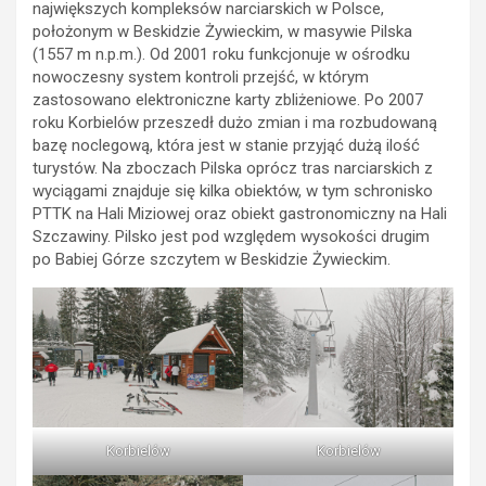
największych kompleksów narciarskich w Polsce,
położonym w Beskidzie Żywieckim, w masywie Pilska
(1557 m n.p.m.). Od 2001 roku funkcjonuje w ośrodku
nowoczesny system kontroli przejść, w którym
zastosowano elektroniczne karty zbliżeniowe. Po 2007
roku Korbielów przeszedł dużo zmian i ma rozbudowaną
bazę noclegową, która jest w stanie przyjąć dużą ilość
turystów. Na zboczach Pilska oprócz tras narciarskich z
wyciągami znajduje się kilka obiektów, w tym schronisko
PTTK na Hali Miziowej oraz obiekt gastronomiczny na Hali
Szczawiny. Pilsko jest pod względem wysokości drugim
po Babiej Górze szczytem w Beskidzie Żywieckim.
Korbielów
Korbielów