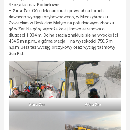
Szczyrku oraz Korbielowie.
–
Góra Żar.
Ośrodek narciarski powstał na torach
dawnego wyciągu szybowcowego, w Międzybrodziu
Żywieckim w Beskidzie Małym na południowym zboczu
góry Żar. Na górę wjeżdża kolej linowo-terenowa o
długości 1 334 m. Dolna stacja znajduje się na wysokości
454,5 m n.p.m., a górna stacja – na wysokości 758,5 m
n.p.m. Jest też wyciąg orczykowy oraz wyciąg taśmowy
Sun Kid.
Góra Żar
Góra Żar