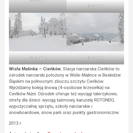
Szczyrk
Szczyrk
Szczyrk
Szczyrk
Wisła Malinka – Cieńków.
Stacja narciarska Cieńków to
ośrodek narciarski położony w Wiśle-Malince w Beskidzie
Śląskim na północnym zboczu szczytu Cieńków.
Wjeżdżamy koleją linową (4-osobowe krzesełka) na
Cieńków Niżni. Ośrodek oferuje też wyciągi talerzykowe,
strefę dla dzieci: wyciąg taśmowy, karuzelę ROTONDO,
wypożyczalnię sprzętu, szkoły narciarskie i
snowboardowe, snow park oraz punkty gastronomiczne.
2013 r.