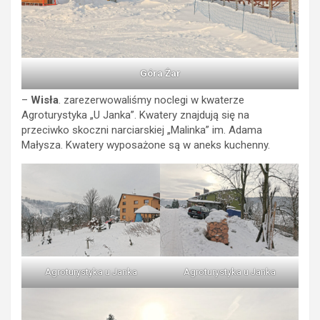
Góra Żar
–
Wisła
. zarezerwowaliśmy noclegi w kwaterze
Agroturystyka „U Janka”. Kwatery znajdują się na
przeciwko skoczni narciarskiej „Malinka” im. Adama
Małysza. Kwatery wyposażone są w aneks kuchenny.
Agroturystyka u Janka
Agroturystyka u Janka