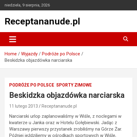
Skip
niedziela, 9 sierpnia, 2026
to
content
Receptananude.pl
Home
Wyjazdy
Podróże po Polsce
Beskidzka objazdówka narciarska
PODRÓŻE PO POLSCE
SPORTY ZIMOWE
Beskidzka objazdówka narciarska
11 lutego 2013
Receptananude.pl
Narciarski urlop zaplanowaliśmy w Wiśle, z noclegami w
kwaterze u Janka oraz w Hotelu Gołębiewski. Jadąc z
Warszawy pierwszy przystanek zrobiliśmy na Górze Żar.
Później jeździliemy w ośrodkach sportowych w Wiśle,