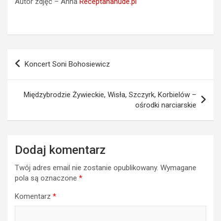
Autor zdjęć – Anna
Receptananude.pl
Nawigacja
Koncert Soni Bohosiewicz
wpisu
Międzybrodzie Żywieckie, Wisła, Szczyrk, Korbielów –
ośrodki narciarskie
Dodaj komentarz
Twój adres email nie zostanie opublikowany.
Wymagane
pola są oznaczone
*
Komentarz
*