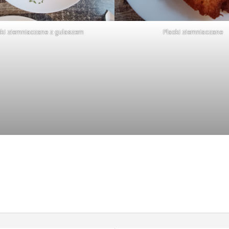
cki ziemniaczane z gulaszem
Placki ziemniaczane