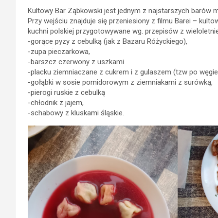
Kultowy Bar Ząbkowski jest jednym z najstarszych barów m
Przy wejściu znajduje się przeniesiony z filmu Barei – ku
kuchni polskiej przygotowywane wg. przepisów z wieloletnie
-gorące pyzy z cebulką (jak z Bazaru Różyckiego),
-zupa pieczarkowa,
-barszcz czerwony z uszkami
-placku ziemniaczane z cukrem i z gulaszem (tzw po węgie
-gołąbki w sosie pomidorowym z ziemniakami z surówką,
-pierogi ruskie z cebulką
-chłodnik z jajem,
-schabowy z kluskami śląskie.