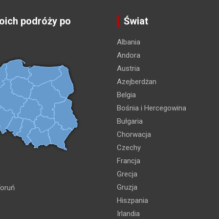
ich podróży po
Świat
Albania
Andora
Austria
Azejberdżan
Belgia
Bośnia i Hercegowina
Bułgaria
Chorwacja
Czechy
Francja
Grecja
Gruzja
oruń
Hiszpania
Irlandia