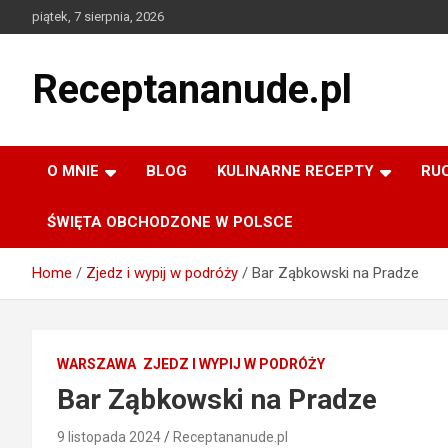
Skip
piątek, 7 sierpnia, 2026
to
content
Receptananude.pl
O MNIE
BLOG
KULINARNE RECEPTY
RU
ŚWIĘTA OBCHODZONE W POLSCE
Home
Zjedz i wypij w podróży
Bar Ząbkowski na Pradze
WARSZAWA
ZJEDZ I WYPIJ W PODRÓŻY
Bar Ząbkowski na Pradze
9 listopada 2024
Receptananude.pl